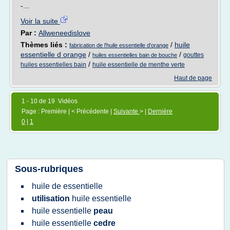
-...
Voir la suite
Par :
Allweneedislove
Thèmes liés :
/
huile
fabrication de l'huile essentielle d'orange
essentielle d orange
/
/
gouttes
huiles essentielles bain de bouche
/
huiles essentielles bain
huile essentielle de menthe verte
Haut de page
1 - 10 de 19 Vidéos
Page : Première | < Précédente |
Suivante
> |
Dernière
0
|
1
Sous-rubriques
huile
de
essentielle
utilisation
huile essentielle
huile essentielle
peau
huile essentielle
cedre