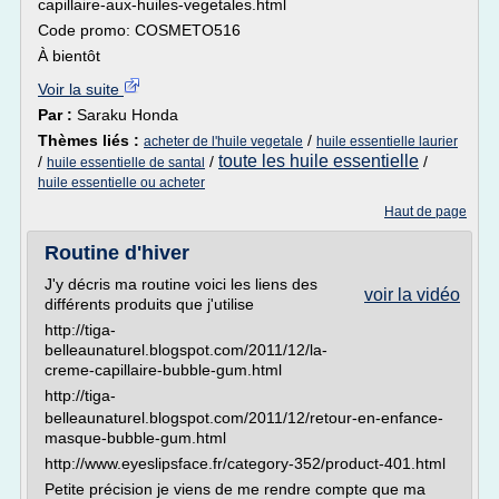
capillaire-aux-huiles-vegetales.html
Code promo: COSMETO516
À bientôt
Voir la suite
Par :
Saraku Honda
Thèmes liés :
/
acheter de l'huile vegetale
huile essentielle laurier
toute les huile essentielle
/
/
/
huile essentielle de santal
huile essentielle ou acheter
Haut de page
Routine d'hiver
J'y décris ma routine voici les liens des
voir la vidéo
différents produits que j'utilise
http://tiga-
belleaunaturel.blogspot.com/2011/12/la-
creme-capillaire-bubble-gum.html
http://tiga-
belleaunaturel.blogspot.com/2011/12/retour-en-enfance-
masque-bubble-gum.html
http://www.eyeslipsface.fr/category-352/product-401.html
Petite précision je viens de me rendre compte que ma