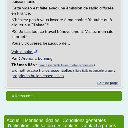
puisse manier.
Cette vidéo est faite avec une émission de radio diffusée
en France.
N'hésitez pas à vous inscrire à ma chaîne Youtube ou à
cliquer sur "J'aime" !!!
PS: Je fais tout ce travail bénévolement. Visitez mon site
internet !
Vous y trouverez beaucoup de...
Voir la suite
Par :
Aromarc bohning
Thèmes liés :
/
huile essentielle laurier noble proprietes
aromatherapie huiles essentielles
/
/
livre huile essentielle gratuit
proprietes huiles essentielles
Haut de page
4 Ressources
Accueil
|
Mentions légales
|
Conditions générales
d'utilisation
|
Utilisation des cookies
|
Contact à propos