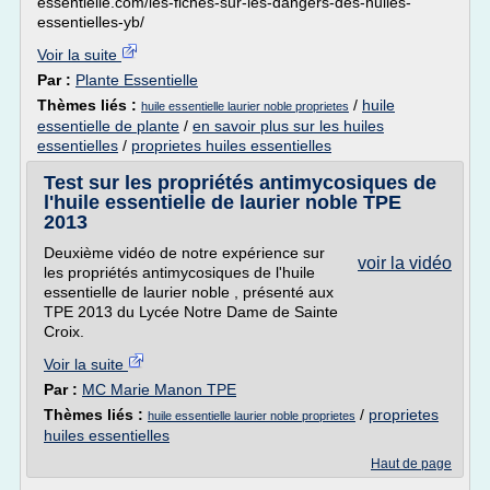
essentielle.com/les-fiches-sur-les-dangers-des-huiles-
essentielles-yb/
Voir la suite
Par :
Plante Essentielle
Thèmes liés :
/
huile
huile essentielle laurier noble proprietes
essentielle de plante
/
en savoir plus sur les huiles
essentielles
/
proprietes huiles essentielles
Test sur les propriétés antimycosiques de
l'huile essentielle de laurier noble TPE
2013
Deuxième vidéo de notre expérience sur
voir la vidéo
les propriétés antimycosiques de l'huile
essentielle de laurier noble , présenté aux
TPE 2013 du Lycée Notre Dame de Sainte
Croix.
Voir la suite
Par :
MC Marie Manon TPE
Thèmes liés :
/
proprietes
huile essentielle laurier noble proprietes
huiles essentielles
Haut de page