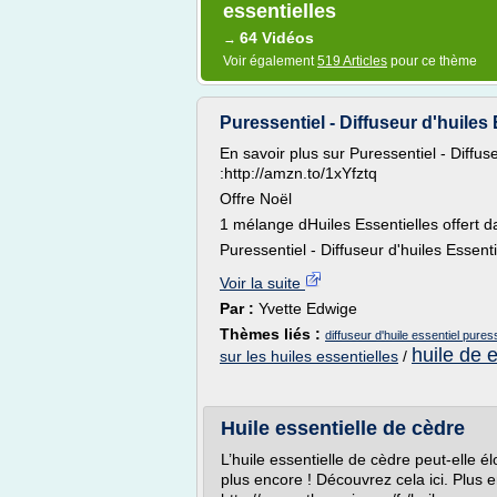
essentielles
64 Vidéos
→
Voir également
519 Articles
pour ce thème
Puressentiel - Diffuseur d'huiles 
En savoir plus sur Puressentiel - Diffuse
:http://amzn.to/1xYfztq
Offre Noël
1 mélange dHuiles Essentielles offert da
Puressentiel - Diffuseur d'huiles Essenti
Voir la suite
Par :
Yvette Edwige
Thèmes liés :
diffuseur d'huile essentiel pures
huile de e
sur les huiles essentielles
/
Huile essentielle de cèdre
L’huile essentielle de cèdre peut-elle é
plus encore ! Découvrez cela ici. Plus e