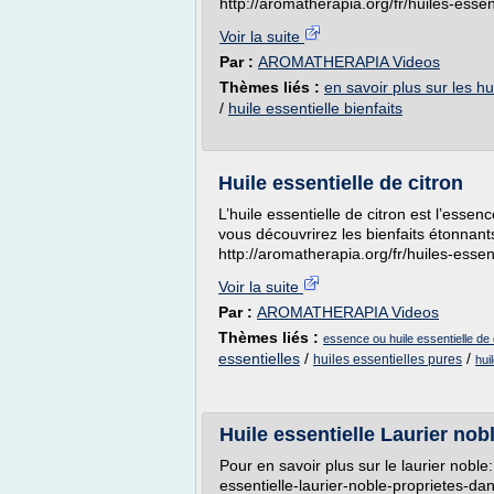
http://aromatherapia.org/fr/huiles-essen
Voir la suite
Par :
AROMATHERAPIA Videos
Thèmes liés :
en savoir plus sur les hu
/
huile essentielle bienfaits
Huile essentielle de citron
L’huile essentielle de citron est l’essenc
vous découvrirez les bienfaits étonnants
http://aromatherapia.org/fr/huiles-essent
Voir la suite
Par :
AROMATHERAPIA Videos
Thèmes liés :
essence ou huile essentielle de 
essentielles
/
/
huiles essentielles pures
hui
Huile essentielle Laurier nob
Pour en savoir plus sur le laurier noble:
essentielle-laurier-noble-proprietes-da