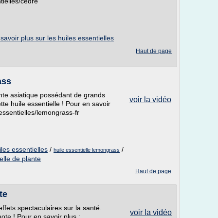
tielles/cedre
savoir plus sur les huiles essentielles
Haut de page
ass
nte asiatique possédant de grands
voir la vidéo
tte huile essentielle ! Pour en savoir
-essentielles/lemongrass-fr
iles essentielles
/
/
huile essentielle lemongrass
elle de plante
Haut de page
te
fets spectaculaires sur la santé.
voir la vidéo
ote ! Pour en savoir plus :