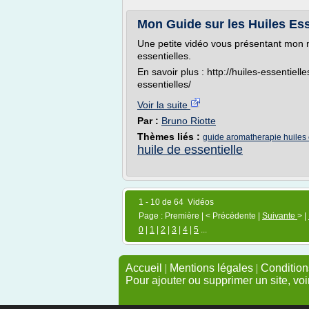
Mon Guide sur les Huiles Ess
Une petite vidéo vous présentant mon 
essentielles.
En savoir plus : http://huiles-essentie
essentielles/
Voir la suite
Par :
Bruno Riotte
Thèmes liés :
guide aromatherapie huiles 
huile de essentielle
1 - 10 de 64 Vidéos
Page : Première | < Précédente |
Suivante
> |
0
|
1
|
2
|
3
|
4
|
5
...
Accueil
|
Mentions légales
|
Conditions
Pour ajouter ou supprimer un site, voi