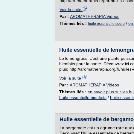
http://aromatherapia.org/fr/huiles-essen
Voir la suite
Par :
AROMATHERAPIA Videos
Thèmes liés :
/
en 
huile essentielle cedre
Huile essentielle de lemongr
Le lemongrass, c'est une plante puissa
bienfaits pour la sante. Découvrez ici ce
plus: http://aromatherapia.org/fr/huiles
Voir la suite
Par :
AROMATHERAPIA Videos
Thèmes liés :
en savoir plus sur les hu
huile essentielle bienfaits
/
huile essenti
Huile essentielle de bergamo
La bergamote est un agrume rare aux ef
Découvrez l’huile essentielle de bergam