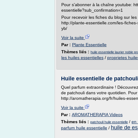
Pour s'abonner à la chaîne youtube: ht
essentielle?sub_confirmation=1
Pour recevoir les fiches du blog sur les
http://plante-essentielle.com/les-fiches
yb/
Voir la suite
Par :
Plante Essentielle
Thèmes liés :
huile essentielle laurier noble pr
les huiles essentielles
/
proprietes huile
Huile essentielle de patchoul
Quel parfum extraordinaire ! Découvrez 
de patchouli dans votre quotidien. Pour
http://aromatherapia.org/fr/huiles-essent
Voir la suite
Par :
AROMATHERAPIA Videos
Thèmes liés :
/
en 
patchouli huile essentielle
huile de es
parfum huile essentielle
/