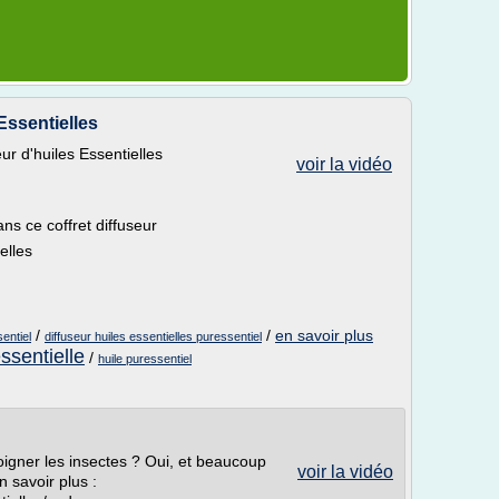
Essentielles
ur d'huiles Essentielles
voir la vidéo
ns ce coffret diffuseur
elles
/
/
en savoir plus
sentiel
diffuseur huiles essentielles puressentiel
ssentielle
/
huile puressentiel
loigner les insectes ? Oui, et beaucoup
voir la vidéo
n savoir plus :