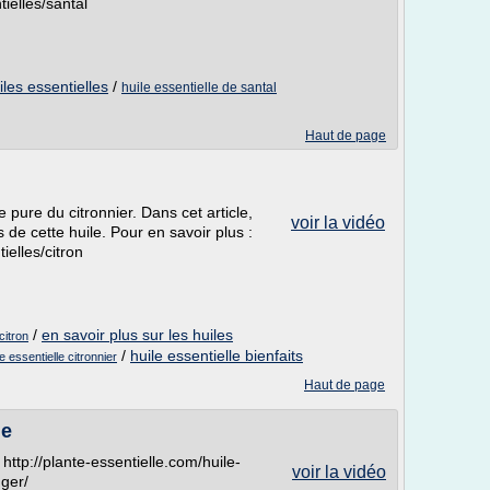
tielles/santal
iles essentielles
/
huile essentielle de santal
Haut de page
e pure du citronnier. Dans cet article,
voir la vidéo
 de cette huile. Pour en savoir plus :
ielles/citron
/
en savoir plus sur les huiles
citron
/
huile essentielle bienfaits
le essentielle citronnier
Haut de page
le
 http://plante-essentielle.com/huile-
voir la vidéo
nger/