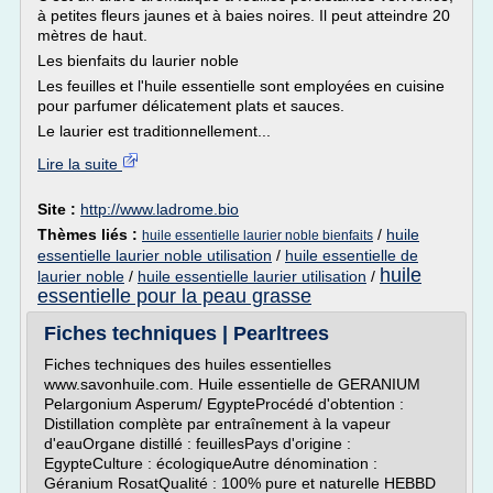
à petites fleurs jaunes et à baies noires. Il peut atteindre 20
mètres de haut.
Les bienfaits du laurier noble
Les feuilles et l'huile essentielle sont employées en cuisine
pour parfumer délicatement plats et sauces.
Le laurier est traditionnellement...
Lire la suite
Site :
http://www.ladrome.bio
Thèmes liés :
/
huile
huile essentielle laurier noble bienfaits
essentielle laurier noble utilisation
/
huile essentielle de
huile
laurier noble
/
huile essentielle laurier utilisation
/
essentielle pour la peau grasse
Fiches techniques | Pearltrees
Fiches techniques des huiles essentielles
www.savonhuile.com. Huile essentielle de GERANIUM
Pelargonium Asperum/ EgypteProcédé d'obtention :
Distillation complète par entraînement à la vapeur
d'eauOrgane distillé : feuillesPays d'origine :
EgypteCulture : écologiqueAutre dénomination :
Géranium RosatQualité : 100% pure et naturelle HEBBD