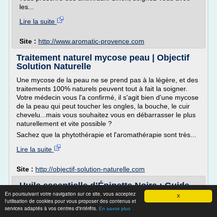
les...
Lire la suite
Site :
http://www.aromatic-provence.com
Traitement naturel mycose peau | Objectif
Solution Naturelle
Une mycose de la peau ne se prend pas à la légère, et des
traitements 100% naturels peuvent tout à fait la soigner.
Votre médecin vous l'a confirmé, il s'agit bien d'une mycose
de la peau qui peut toucher les ongles, la bouche, le cuir
chevelu...mais vous souhaitez vous en débarrasser le plus
naturellement et vite possible ?
Sachez que la phytothérapie et l'aromathérapie sont très...
Lire la suite
Site :
http://objectif-solution-naturelle.com
Huile essentielle d’Épinette Noire : Guide
complet d ...
En poursuivant votre navigation sur ce site, vous acceptez
X
l'utilisation de cookies pour vous proposer des contenus et
4,80 EUR Ajouter au Out of stock
services adaptés à vos centres d'intérêts.
En savoir plus