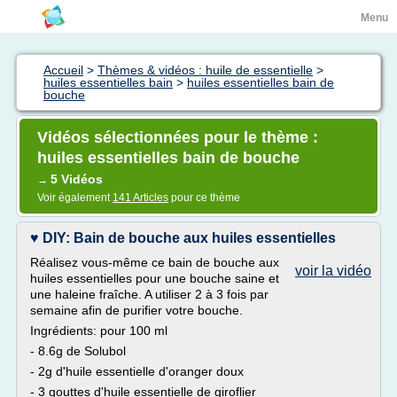
Menu
Accueil
>
Thèmes & vidéos : huile de essentielle
>
huiles essentielles bain
>
huiles essentielles bain de
bouche
Vidéos sélectionnées pour le thème :
huiles essentielles bain de bouche
5 Vidéos
→
Voir également
141 Articles
pour ce thème
♥ DIY: Bain de bouche aux huiles essentielles
Réalisez vous-même ce bain de bouche aux
voir la vidéo
huiles essentielles pour une bouche saine et
une haleine fraîche. A utiliser 2 à 3 fois par
semaine afin de purifier votre bouche.
Ingrédients: pour 100 ml
- 8.6g de Solubol
- 2g d'huile essentielle d'oranger doux
- 3 gouttes d'huile essentielle de giroflier