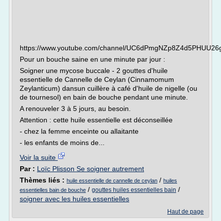
https://www.youtube.com/channel/UC6dPmgNZp8Z4d5PHUU26
Pour un bouche saine en une minute par jour :
Soigner une mycose buccale - 2 gouttes d'huile
essentielle de Cannelle de Ceylan (Cinnamomum
Zeylanticum) dansun cuillère à café d'huile de nigelle (ou
de tournesol) en bain de bouche pendant une minute.
A renouveler 3 à 5 jours, au besoin.
Attention : cette huile essentielle est déconseillée
- chez la femme enceinte ou allaitante
- les enfants de moins de...
Voir la suite
Par :
Loïc Plisson Se soigner autrement
Thèmes liés :
/
huile essentielle de cannelle de ceylan
huiles
/
/
gouttes huiles essentielles bain
essentielles bain de bouche
soigner avec les huiles essentielles
Haut de page