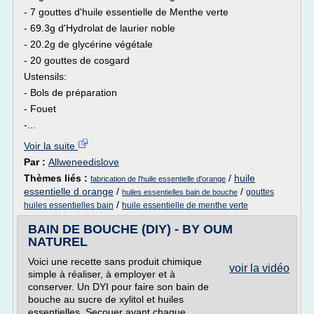
- 7 gouttes d'huile essentielle de Menthe verte
- 69.3g d'Hydrolat de laurier noble
- 20.2g de glycérine végétale
- 20 gouttes de cosgard
Ustensils:
- Bols de préparation
- Fouet
-...
Voir la suite
Par :
Allweneedislove
Thèmes liés :
/
huile
fabrication de l'huile essentielle d'orange
essentielle d orange
/
/
gouttes
huiles essentielles bain de bouche
/
huiles essentielles bain
huile essentielle de menthe verte
BAIN DE BOUCHE (DIY) - BY OUM
NATUREL
Voici une recette sans produit chimique
voir la vidéo
simple à réaliser, à employer et à
conserver. Un DYI pour faire son bain de
bouche au sucre de xylitol et huiles
essentielles. Secouer avant chaque