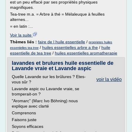
est un peu effacé par ses propriétés physiques
magnifiques.
Tea-tree m.a. = Arbre à thé = Mélaleuque à feuilles
alternes...
= en latin :...
Voir la suite
Thèmes liés :
faire de l huile essentielle
/
proprietes huiles
/
huiles essentielles arbre a the
/
huile
essentielles tea tree
essentielle de tea tree
/
huiles essentielles aromatherapie
lavandes et brulures huile essentielle de
Lavande vraie et Lavande aspic
Quelle Lavande sur les brûlures ? Etes-
voir la vidéo
vous sûr ?
Lavande aspic ou Lavande vraie, se
tromperait-on ?
"Aromarc" (Marc Ivo Böhning) nous
explique avec clarté
Comprenons
Faisons juste
Soyons efficaces