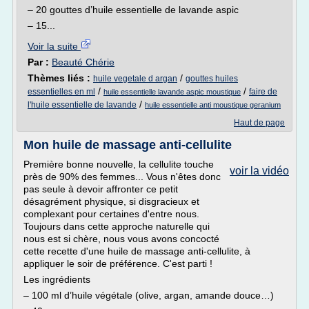
– 20 gouttes d’huile essentielle de lavande aspic
– 15...
Voir la suite
Par :
Beauté Chérie
Thèmes liés :
/
huile vegetale d argan
gouttes huiles
/
/
essentielles en ml
faire de
huile essentielle lavande aspic moustique
/
l'huile essentielle de lavande
huile essentielle anti moustique geranium
Haut de page
Mon huile de massage anti-cellulite
Première bonne nouvelle, la cellulite touche
voir la vidéo
près de 90% des femmes... Vous n'êtes donc
pas seule à devoir affronter ce petit
désagrément physique, si disgracieux et
complexant pour certaines d'entre nous.
Toujours dans cette approche naturelle qui
nous est si chère, nous vous avons concocté
cette recette d'une huile de massage anti-cellulite, à
appliquer le soir de préférence. C'est parti !
Les ingrédients
– 100 ml d’huile végétale (olive, argan, amande douce…)