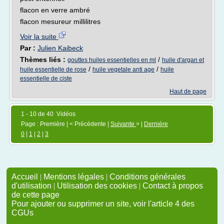
flacon en verre ambré
flacon mesureur millilitres
Voir la suite
Par :
Julien Kaibeck
Thèmes liés :
/
gouttes huiles essentielles en ml
huile d'argan et
/
/
huile essentielle de rose
huile vegetale anti age
huile
essentielle de ciste
Haut de page
1 - 10 de 40 Vidéos
Page : Première | < Précédente |
Suivante
> |
Dernière
0
|
1
|
2
|
3
Accueil
|
Mentions légales
|
Conditions générales
d'utilisation
|
Utilisation des cookies
|
Contact à propos
de cette page
Pour ajouter ou supprimer un site, voir l'article 4 des
CGUs