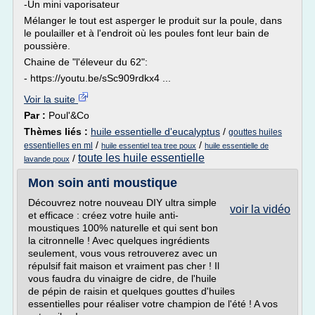
-Un mini vaporisateur
Mélanger le tout est asperger le produit sur la poule, dans
le poulailler et à l'endroit où les poules font leur bain de
poussière.
Chaine de "l'éleveur du 62":
- https://youtu.be/sSc909rdkx4 ...
Voir la suite
Par :
Poul'&Co
Thèmes liés :
huile essentielle d'eucalyptus
/
gouttes huiles
/
/
essentielles en ml
huile essentiel tea tree poux
huile essentielle de
toute les huile essentielle
/
lavande poux
Mon soin anti moustique
Découvrez notre nouveau DIY ultra simple
voir la vidéo
et efficace : créez votre huile anti-
moustiques 100% naturelle et qui sent bon
la citronnelle ! Avec quelques ingrédients
seulement, vous vous retrouverez avec un
répulsif fait maison et vraiment pas cher ! Il
vous faudra du vinaigre de cidre, de l'huile
de pépin de raisin et quelques gouttes d'huiles
essentielles pour réaliser votre champion de l'été ! A vos