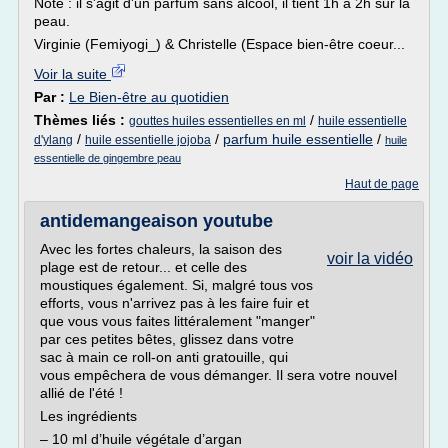
Note : il s'agit d'un parfum sans alcool, il tient 1h à 2h sur la
peau.
Virginie (Femiyogi_) & Christelle (Espace bien-être coeur...
Voir la suite
Par :
Le Bien-être au quotidien
Thèmes liés :
/
gouttes huiles essentielles en ml
huile essentielle
/
/
parfum huile essentielle
/
d'ylang
huile essentielle jojoba
huile
essentielle de gingembre peau
Haut de page
antidemangeaison youtube
Avec les fortes chaleurs, la saison des
voir la vidéo
plage est de retour... et celle des
moustiques également. Si, malgré tous vos
efforts, vous n'arrivez pas à les faire fuir et
que vous vous faites littéralement "manger"
par ces petites bêtes, glissez dans votre
sac à main ce roll-on anti gratouille, qui
vous empêchera de vous démanger. Il sera votre nouvel
allié de l'été !
Les ingrédients
– 10 ml d’huile végétale d’argan