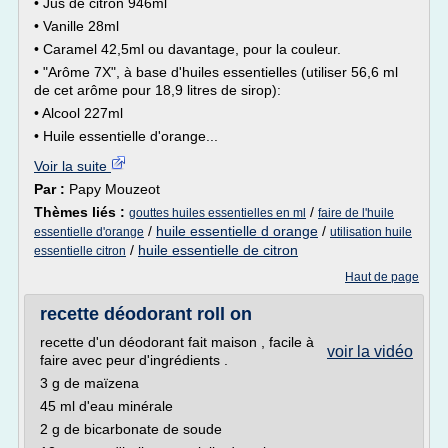
• Jus de citron 946ml
• Vanille 28ml
• Caramel 42,5ml ou davantage, pour la couleur.
• "Arôme 7X", à base d'huiles essentielles (utiliser 56,6 ml
de cet arôme pour 18,9 litres de sirop):
• Alcool 227ml
• Huile essentielle d'orange...
Voir la suite
Par :
Papy Mouzeot
Thèmes liés :
/
gouttes huiles essentielles en ml
faire de l'huile
/
huile essentielle d orange
/
essentielle d'orange
utilisation huile
/
huile essentielle de citron
essentielle citron
Haut de page
recette déodorant roll on
recette d'un déodorant fait maison , facile à
voir la vidéo
faire avec peur d'ingrédients .
3 g de maïzena
45 ml d'eau minérale
2 g de bicarbonate de soude