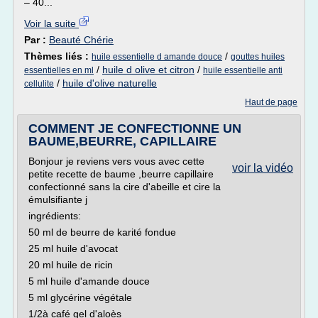
– 40...
Voir la suite
Par :
Beauté Chérie
Thèmes liés :
/
huile essentielle d amande douce
gouttes huiles
/
huile d olive et citron
/
essentielles en ml
huile essentielle anti
/
huile d'olive naturelle
cellulite
Haut de page
COMMENT JE CONFECTIONNE UN
BAUME,BEURRE, CAPILLAIRE
Bonjour je reviens vers vous avec cette
voir la vidéo
petite recette de baume ,beurre capillaire
confectionné sans la cire d'abeille et cire la
émulsifiante j
ingrédients:
50 ml de beurre de karité fondue
25 ml huile d'avocat
20 ml huile de ricin
5 ml huile d'amande douce
5 ml glycérine végétale
1/2à café gel d'aloès