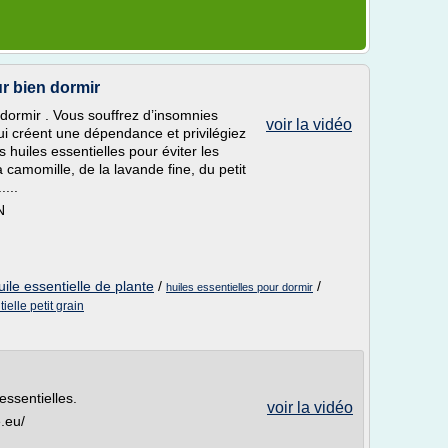
ur bien dormir
 dormir . Vous souffrez d’insomnies
voir la vidéo
ui créent une dépendance et privilégiez
s huiles essentielles pour éviter les
a camomille, de la lavande fine, du petit
....
N
uile essentielle de plante
/
/
huiles essentielles pour dormir
ielle petit grain
essentielles.
voir la vidéo
e.eu/