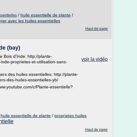
/
huile essentielle de plante
/
ssentielles
ner avec les huiles essentielles
Haut de page
de (bay)
de Bois d'Inde: http://plante-
voir la vidéo
-inde-proprietes-et-utilisation-sans-
rs des huiles essentielles: http://plante-
ers-des-huiles-essentielles-yb/
www.youtube.com/c/Plante-essentielle?
/
huile essentielle de plante
/
proprietes huiles
ntielle
Haut de page