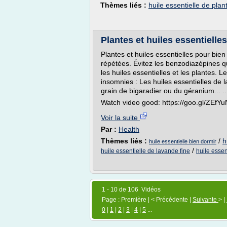
Thèmes liés :
huile essentielle de plan
Plantes et huiles essentielle
Plantes et huiles essentielles pour bie
répétées. Évitez les benzodiazépines q
les huiles essentielles et les plantes. L
insomnies : Les huiles essentielles de l
grain de bigaradier ou du géranium... ...
Watch video good: https://goo.gl/ZEfYu
Voir la suite
Par :
Health
Thèmes liés :
/
h
huile essentielle bien dormir
/
huile essentielle de lavande fine
huile essent
1 - 10 de 106 Vidéos
Page : Première | < Précédente |
Suivante
> |
0
|
1
|
2
|
3
|
4
|
5
...