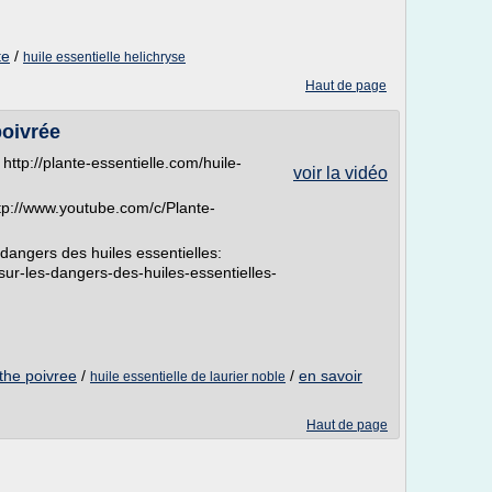
te
/
huile essentielle helichryse
Haut de page
poivrée
 http://plante-essentielle.com/huile-
voir la vidéo
tp://www.youtube.com/c/Plante-
 dangers des huiles essentielles:
-sur-les-dangers-des-huiles-essentielles-
the poivree
/
/
en savoir
huile essentielle de laurier noble
Haut de page