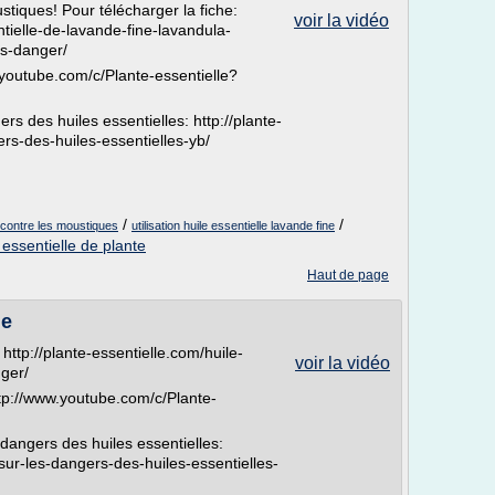
stiques! Pour télécharger la fiche:
voir la vidéo
ntielle-de-lavande-fine-lavandula-
ans-danger/
.youtube.com/c/Plante-essentielle?
rs des huiles essentielles: http://plante-
ers-des-huiles-essentielles-yb/
/
/
e contre les moustiques
utilisation huile essentielle lavande fine
 essentielle de plante
Haut de page
le
 http://plante-essentielle.com/huile-
voir la vidéo
nger/
tp://www.youtube.com/c/Plante-
 dangers des huiles essentielles:
-sur-les-dangers-des-huiles-essentielles-