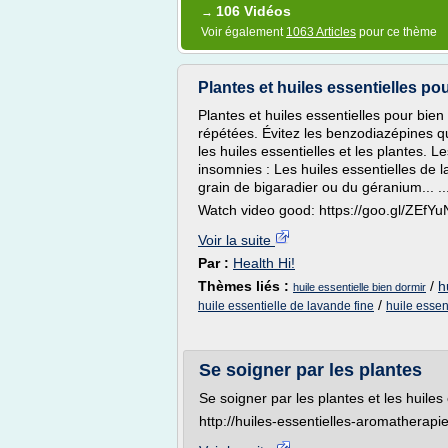
106 Vidéos
→
Voir également
1063 Articles
pour ce thème
Plantes et huiles essentielles po
Plantes et huiles essentielles pour bien
répétées. Évitez les benzodiazépines q
les huiles essentielles et les plantes. Le
insomnies : Les huiles essentielles de l
grain de bigaradier ou du géranium... ...
Watch video good: https://goo.gl/ZEfYu
Voir la suite
Par :
Health Hi!
Thèmes liés :
/
h
huile essentielle bien dormir
/
huile essentielle de lavande fine
huile essent
Se soigner par les plantes
Se soigner par les plantes et les huiles 
http://huiles-essentielles-aromatherapi