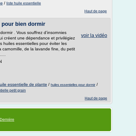
te
/
liste huile essentielle
Haut de page
s pour bien dormir
n dormir . Vous souffrez d’insomnies
voir la vidéo
ui créent une dépendance et privilégiez
es huiles essentielles pour éviter les
a camomille, de la lavande fine, du petit
....
N
uile essentielle de plante
/
/
huiles essentielles pour dormir
ielle petit grain
Haut de page
Dernière