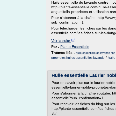
Huile essentielle de lavande contre mou
http://plante-essentielle.com/huile-esse
angustifolia-proprietes-et-utilisation-s
Pour s'abonner à la chaîne: http://www
sub_confirmation=1
Pour télécharger les fiches sur les dange
essentielle.com/les-fiches-sur-les-dang
Voir la suite
Par :
Plante Essentielle
Thèmes liés :
huile essentielle de lavande fin
/
huile
proprietes huiles essentielles lavande
Huile essentielle Laurier nob
Pour en savoir plus sur le laurier noble:
essentielle-laurier-noble-proprietes-da
Pour s'abonner à la chaîne youtube: ht
essentielle?sub_confirmation=1
Pour recevoir les fiches du blog sur les
http://plante-essentielle.com/les-fiches
yb/