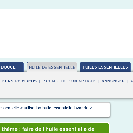
 DOUCE
HUILES ESSENTIELLES
HUILE DE ESSENTIELLE
BIO
TEURS DE VIDÉOS
| SOUMETTRE :
UN ARTICLE
|
ANNONCER
|
essentielle
>
utilisation huile essentielle lavande
>
thème : faire de l'huile essentielle de