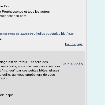
ine Bio
de Prophessence et tous les autres
w.prophessence.com
/
huiles vegetales bio
/
ile essentielle bio lavande fine
huile
io
Haut de page
lage est de retour... et celle des
voir la vidéo
os efforts, vous n'arrivez pas à les faire
nt "manger" par ces petites bêtes, glissez
ratouille, qui vous empêchera de vous
'été !
ande aspic