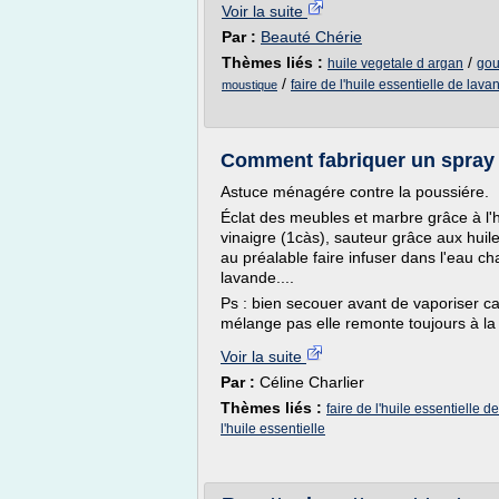
Voir la suite
Par :
Beauté Chérie
Thèmes liés :
/
huile vegetale d argan
gou
/
faire de l'huile essentielle de lava
moustique
Comment fabriquer un spray
Astuce ménagére contre la poussiére.
Éclat des meubles et marbre grâce à l'
vinaigre (1càs), sauteur grâce aux huil
au préalable faire infuser dans l'eau c
lavande....
Ps : bien secouer avant de vaporiser car
mélange pas elle remonte toujours à la
Voir la suite
Par :
Céline Charlier
Thèmes liés :
faire de l'huile essentielle 
l'huile essentielle