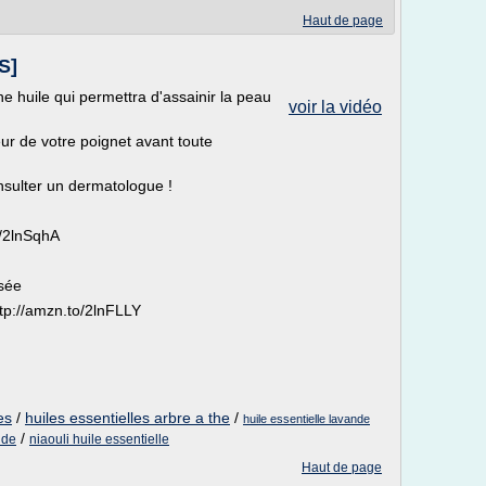
Haut de page
S]
ne huile qui permettra d'assainir la peau
voir la vidéo
eur de votre poignet avant toute
nsulter un dermatologue !
o/2lnSqhA
isée
ttp://amzn.to/2lnFLLY
es
/
huiles essentielles arbre a the
/
huile essentielle lavande
/
nde
niaouli huile essentielle
Haut de page