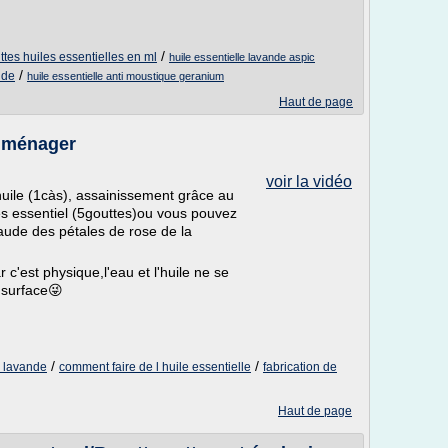
/
ttes huiles essentielles en ml
huile essentielle lavande aspic
/
nde
huile essentielle anti moustique geranium
Haut de page
 ménager
voir la vidéo
huile (1càs), assainissement grâce au
es essentiel (5gouttes)ou vous pouvez
haude des pétales de rose de la
 c'est physique,l'eau et l'huile ne se
 surface😜
/
/
de lavande
comment faire de l huile essentielle
fabrication de
Haut de page