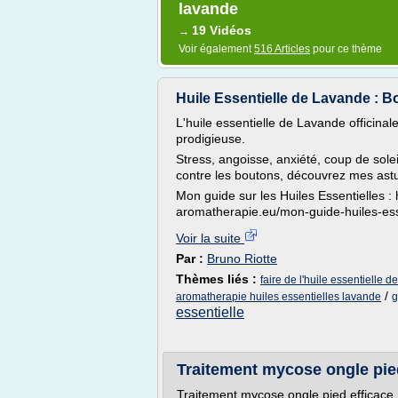
lavande
19 Vidéos
→
Voir également
516 Articles
pour ce thème
Huile Essentielle de Lavande : Bo
L'huile essentielle de Lavande officinal
prodigieuse.
Stress, angoisse, anxiété, coup de solei
contre les boutons, découvrez mes astuc
Mon guide sur les Huiles Essentielles : h
aromatherapie.eu/mon-guide-huiles-ess
Voir la suite
Par :
Bruno Riotte
Thèmes liés :
faire de l'huile essentielle 
/
aromatherapie huiles essentielles lavande
g
essentielle
Traitement mycose ongle pie
Traitement mycose ongle pied efficace