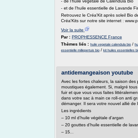
- de l'huile végétale de Calendula Bio
- et de l'huile essentielle de Lavande F
Retrouvez le Créa'Kit après soleil Bio 
Créa'Kits sur notre site internet : ww
Voir la suite
Par :
PROPHESSENCE France
Thèmes liés :
/
huile vegetale calendula bio
hu
/
essentielle millepertuis bio
kit huiles essentielles b
antidemangeaison youtube
Avec les fortes chaleurs, la saison des p
moustiques également. Si, malgré tous v
fuir et que vous vous faites littéraleme
dans votre sac à main ce roll-on anti g
démanger. Il sera votre nouvel allié de l
Les ingrédients
– 10 ml d’huile végétale d’argan
– 20 gouttes d’huile essentielle de lav
– 15...