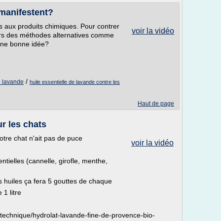
 manifestent?
s aux produits chimiques. Pour contrer
voir la vidéo
vers des méthodes alternatives comme
 une bonne idée?
/
de lavande
huile essentielle de lavande contre les
Haut de page
ur les chats
otre chat n'ait pas de puce
voir la vidéo
tielles (cannelle, girofle, menthe,
es huiles ça fera 5 gouttes de chaque
 1 litre
technique/hydrolat-lavande-fine-de-provence-bio-