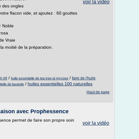
voir la vidéo
e des ongles
re flacon vide, et ajoutez : 60 gouttes
er Noble
arosa
de Vraie
 la moitié de la préparation.
/
/
en ml
faire de l'huile
huile essentielle de tea tree et mycose
/
huiles essentielles 100 naturelles
tielle de lavande
Haut de page
 maison avec Prophessence
ssence permet de faire son propre soin
voir la vidéo