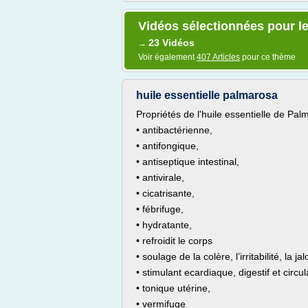
Vidéos sélectionnées pour le
23 Vidéos
→
Voir également
407 Articles
pour ce thème
huile essentielle palmarosa
Propriétés de l'huile essentielle de Pa
• antibactérienne,
• antifongique,
• antiseptique intestinal,
• antivirale,
• cicatrisante,
• fébrifuge,
• hydratante,
• refroidit le corps
• soulage de la colère, l’irritabilité, la j
• stimulant ecardiaque, digestif et circul
• tonique utérine,
• vermifuge