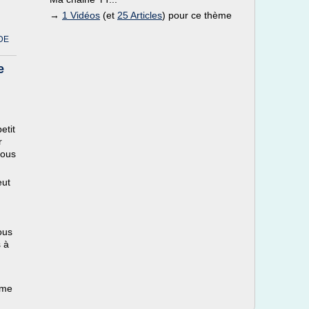
→
1 Vidéos
(et
25 Articles
) pour ce thème
DE
e
etit
r
vous
eut
ous
s à
ème