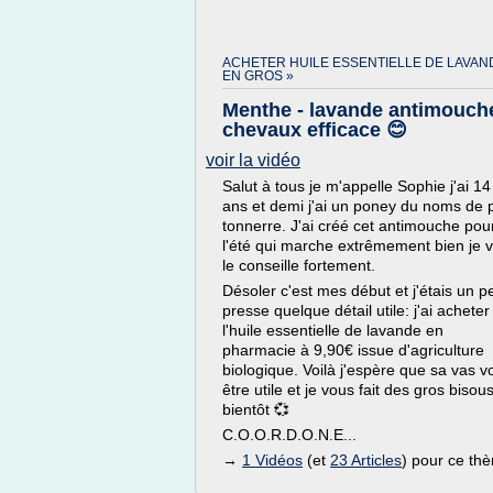
ACHETER HUILE ESSENTIELLE DE LAVAN
EN GROS »
Menthe - lavande antimouch
chevaux efficace 😊
voir la vidéo
Salut à tous je m'appelle Sophie j'ai 14
ans et demi j'ai un poney du noms de p
tonnerre. J'ai créé cet antimouche pou
l'été qui marche extrêmement bien je 
le conseille fortement.
Désoler c'est mes début et j'étais un p
presse quelque détail utile: j'ai acheter
l'huile essentielle de lavande en
pharmacie à 9,90€ issue d'agriculture
biologique. Voilà j'espère que sa vas v
être utile et je vous fait des gros bisou
bientôt 💞
C.O.O.R.D.O.N.E...
→
1 Vidéos
(et
23 Articles
) pour ce th