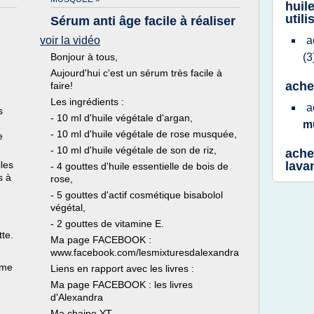
huile
utili
Sérum anti âge facile à réaliser
voir la vidéo
a
Bonjour à tous,
(3
Aujourd'hui c'est un sérum très facile à
ache
faire!
Les ingrédients :
a
s
- 10 ml d'huile végétale d'argan,
m
- 10 ml d'huile végétale de rose musquée,
e
- 10 ml d'huile végétale de son de riz,
ache
lles
lava
- 4 gouttes d'huile essentielle de bois de
s à
rose,
- 5 gouttes d'actif cosmétique bisabolol
végétal,
- 2 gouttes de vitamine E.
tte.
Ma page FACEBOOK :
www.facebook.com/lesmixturesdalexandra
ème
Liens en rapport avec les livres :
Ma page FACEBOOK : les livres
d'Alexandra
Ma chaine YT...