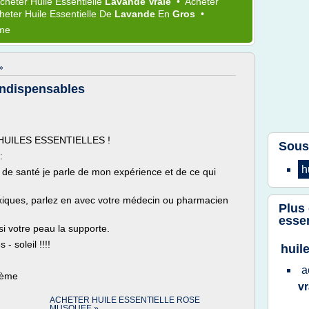
cheter Huile Essentielle
Lavande Vraie
•
Acheter
heter Huile Essentielle
De
Lavande
En
Gros
•
ème
»
 Indispensables
rle HUILES ESSENTIELLES !
Sous
:
h
l de santé je parle de mon expérience et de ce qui
toxiques, parlez en avec votre médecin ou pharmacien
Plus
essen
si votre peau la supporte.
- soleil !!!!
huil
a
hème
v
ACHETER HUILE ESSENTIELLE ROSE
MUSQUEE »