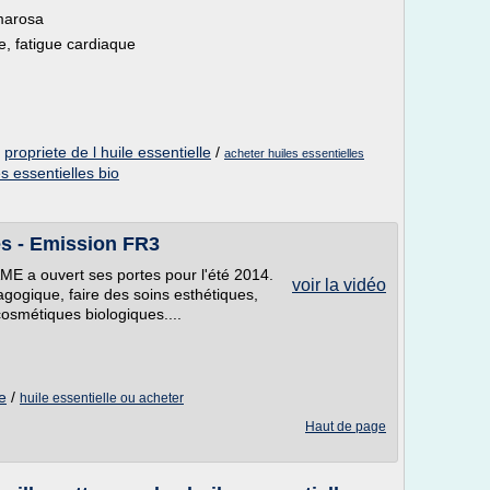
lmarosa
re, fatigue cardiaque
/
propriete de l huile essentielle
/
acheter huiles essentielles
es essentielles bio
les - Emission FR3
AME a ouvert ses portes pour l'été 2014.
voir la vidéo
gogique, faire des soins esthétiques,
cosmétiques biologiques....
le
/
huile essentielle ou acheter
Haut de page