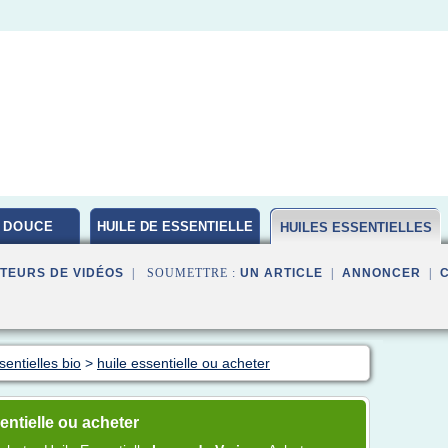
 DOUCE
HUILE DE ESSENTIELLE
HUILES ESSENTIELLES
BIO
TEURS DE VIDÉOS
| SOUMETTRE :
UN ARTICLE
|
ANNONCER
|
entielles bio
>
huile essentielle ou acheter
entielle ou acheter