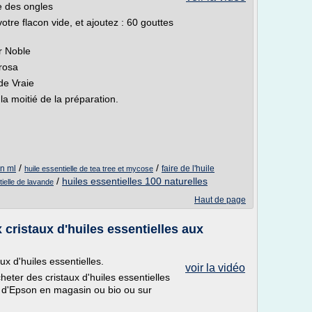
e des ongles
re flacon vide, et ajoutez : 60 gouttes
er Noble
arosa
de Vraie
 la moitié de la préparation.
/
/
en ml
faire de l'huile
huile essentielle de tea tree et mycose
/
huiles essentielles 100 naturelles
tielle de lavande
Haut de page
 cristaux d'huiles essentielles aux
ux d'huiles essentielles.
voir la vidéo
heter des cristaux d'huiles essentielles
el d'Epson en magasin ou bio ou sur