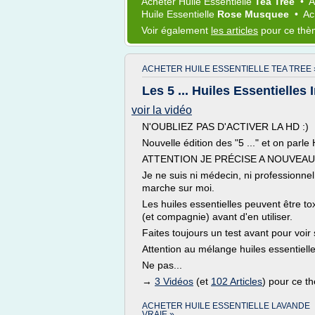
Acheter Huile Essentielle
Tea Tree
•
A
Huile Essentielle
Rose Musquee
•
Ac
Voir également
les articles
pour ce th
ACHETER HUILE ESSENTIELLE TEA TREE 
Les 5 ... Huiles Essentielles
voir la vidéo
N'OUBLIEZ PAS D'ACTIVER LA HD :)
Nouvelle édition des "5 ..." et on pa
ATTENTION JE PRÉCISE A NOUVEAU
Je ne suis ni médecin, ni professionne
marche sur moi.
Les huiles essentielles peuvent être 
(et compagnie) avant d'en utiliser.
Faites toujours un test avant pour voir 
Attention au mélange huiles essentielles 
Ne pas...
→
3 Vidéos
(et
102 Articles
) pour ce t
ACHETER HUILE ESSENTIELLE LAVANDE
VRAIE »