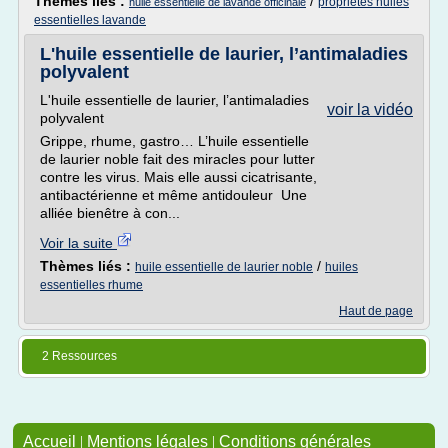
Thèmes liés :
/
proprietes huiles
huile essentielle de lavande officinale
essentielles lavande
L'huile essentielle de laurier, l’antimaladies
polyvalent
L'huile essentielle de laurier, l’antimaladies
voir la vidéo
polyvalent
Grippe, rhume, gastro… L’huile essentielle
de laurier noble fait des miracles pour lutter
contre les virus. Mais elle aussi cicatrisante,
antibactérienne et même antidouleur Une
alliée bienêtre à con...
Voir la suite
Thèmes liés :
/
huile essentielle de laurier noble
huiles
essentielles rhume
Haut de page
2 Ressources
Accueil
|
Mentions légales
|
Conditions générales