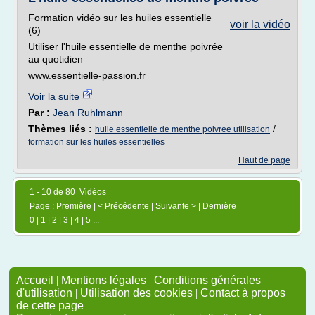
Formation vidéo sur les huiles essentielle
voir la vidéo
(6)
Utiliser l'huile essentielle de menthe poivrée
au quotidien
www.essentielle-passion.fr
Voir la suite
Par :
Jean Ruhlmann
Thèmes liés :
/
huile essentielle de menthe poivree utilisation
formation sur les huiles essentielles
Haut de page
1 - 10 de 80 Vidéos
Page : Première | < Précédente |
Suivante
> |
Dernière
0
|
1
|
2
|
3
|
4
|
5
...
Accueil
|
Mentions légales
|
Conditions générales
d'utilisation
|
Utilisation des cookies
|
Contact à propos
de cette page