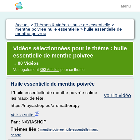
Menu
Accueil
>
Thèmes & vidéos : huile de essentielle
>
menthe poivree huile essentielle
>
huile essentielle de
menthe poivree
Vidéos sélectionnées pour le thème : huile
essentielle de menthe poivree
80 Vidéos
→
Voir également
393 Articles
pour ce thème
Huile essentielle de menthe poivrée
L'huile essentielle de menthe poivrée calme
voir la vidéo
les maux de tête.
https://nayiashop.eu/aromatherapy
Voir la suite
Par :
NAYIASHOP
Thèmes liés :
menthe poivree huile essentielle maux
de tete