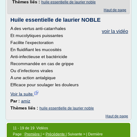
Thèmes liés :
huile essentielle de laurier noble
Haut de page
Huile essentielle de laurier NOBLE
A des vertus anti-catarrhales
voir la vidéo
Et mucolytiques puissantes
Facilite l’expectoration
En fluidifiant les mucosités
Anti-infectieuse et bactéricide
Recommandée en cas de grippe
Ou d’infections virales
A une action antalgique
Efficace pour soulager les douleurs
Voir la suite
Par :
amiz
Thèmes liés :
huile essentielle de laurier noble
Haut de page
11 - 19 de 19 Vidéos
Page :
Première
| <
Précédente
| Suivante > | Dernière