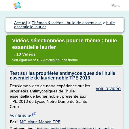
Menu
Accueil
>
Thèmes & vidéos : huile de essentielle
>
huile
essentielle laurier
Vidéos sélectionnées pour le thème : huile
essentielle laurier
19 Vidéos
→
Voir également
187 Articles
pour ce thème
Test sur les propriétés antimycosiques de l'huile
essentielle de laurier noble TPE 2013
Deuxième vidéo de notre expérience sur les
voir la vidéo
propriétés antimycosiques de l'huile
essentielle de laurier noble , présenté aux
TPE 2013 du Lycée Notre Dame de Sainte
Croix.
Voir la suite
Par :
MC Marie Manon TPE
Thèmes liés :
/
proprietes
huile essentielle laurier noble proprietes