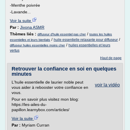
-Menthe poivrée
-Lavande...
Voir la suite
Par :
Jivona ASMR
Thèmes liés :
/
diffuseur d'huile essentiel pas cher
toutes les huiles
/
/
huile essentielle relaxante pour diffuseur
essentielles et leurs bienfaits
/
huiles essentielles et leurs
diffuseur huiles essentielles moins cher
vertus
Haut de page
Retrouver la confiance en soi en quelques
minutes
L'huile essentielle de laurier noble peut
voir la vidéo
vous aider à rebooster votre confiance en
vous.
Pour en savoir plus visitez mon blog:
https://les-ailes-du-
papillon.learnybox.com/articles/
Voir la suite
Par :
Myriam Curran