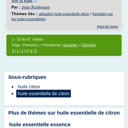
Voir la suite
Par :
Jean Ruhlmann
Thèmes liés :
/
utilisation huile essentielle citron
formation sur
les huiles essentielles
Haut de page
1 - 10 de 97 Vidéos
Page : Première | < Précédente |
Suivante
> |
Dernière
0
|
1
|
2
|
3
|
4
|
5
...
Sous-rubriques
huile citron
huile essentielle
de
citron
Plus de thèmes sur
huile essentielle de citron
huile essentielle essence