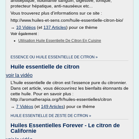
antiseptique, fluidifiante sanguin, digestive, tonique,
protecteur hépatique, anti-nauséeux etc...
Vous trouverez plus d'informations sur ce site :
http://www.huiles-et-sens.com/huile-essentielle-citron-bio/
→
10 Vidéos
(et
137 Articles
) pour ce thème
Voir également
:
Utilisation Huile Essentielle De Citron En Cuisine
ESSENCE OU HUILE ESSENTIELLE DE CITRON »
Huile essentielle de citron
voir la vidéo
L’huile essentielle de citron est l’essence pure du citronnier.
Dans cet article, vous découvrirez les bienfaits étonnants de
cette huile. Pour en savoir plus :
http://aromatherapia.org/fr/huiles-essentielles/citron
→
7 Vidéos
(et
149 Articles
) pour ce thème
HUILE ESSENTIELLE DE ZESTE DE CITRON »
Huiles Essentielles Forever - Le citron de
Californie