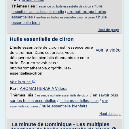
Thèmes liés :
/
huile
essence ou huile essentielle de citron
/
aromatherapie huiles
essentielle aromatherapie recette
essentielles
/
/
huile
meilleures huiles essentielles pour la peau
essentielle bien
Haut de page
Huile essentielle de citron
L’huile essentielle de citron est l’essence pure
voir la vidéo
du citronnier. Dans cet article, vous
découvrirez les bienfaits étonnants de cette
huile. Pour en savoir plus :
http://aromatherapia.org/fr/huiles-
essentielles/citron
Voir la suite
Par :
AROMATHERAPIA Videos
Thèmes liés :
/
en savoir plus
essence ou huile essentielle de citron
sur les huiles essentielles
/
/
huiles essentielles pures
huile
/
huile essentielle bienfaits
essentielle citronnier
Haut de page
La minute de Dominique - Les multiples