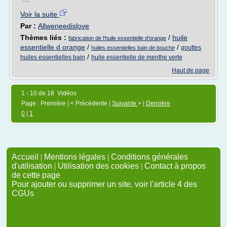
Voir la suite
Par :
Allweneedislove
Thèmes liés :
/
huile
fabrication de l'huile essentielle d'orange
essentielle d orange
/
/
gouttes
huiles essentielles bain de bouche
/
huiles essentielles bain
huile essentielle de menthe verte
Haut de page
1 - 10 de 18 Vidéos
Page : Première | < Précédente |
Suivante
> |
Dernière
0
|
1
Accueil
|
Mentions légales
|
Conditions générales
d'utilisation
|
Utilisation des cookies
|
Contact à propos
de cette page
Pour ajouter ou supprimer un site, voir l'article 4 des
CGUs