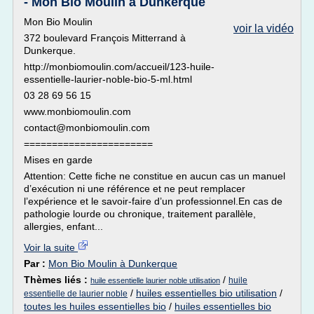
- Mon Bio Moulin à Dunkerque
Mon Bio Moulin
voir la vidéo
372 boulevard François Mitterrand à
Dunkerque.
http://monbiomoulin.com/accueil/123-huile-
essentielle-laurier-noble-bio-5-ml.html
03 28 69 56 15
www.monbiomoulin.com
contact@monbiomoulin.com
=======================
Mises en garde
Attention: Cette fiche ne constitue en aucun cas un manuel
d’exécution ni une référence et ne peut remplacer
l’expérience et le savoir-faire d’un professionnel.En cas de
pathologie lourde ou chronique, traitement parallèle,
allergies, enfant...
Voir la suite
Par :
Mon Bio Moulin à Dunkerque
Thèmes liés :
/
huile
huile essentielle laurier noble utilisation
/
huiles essentielles bio utilisation
/
essentielle de laurier noble
toutes les huiles essentielles bio
/
huiles essentielles bio