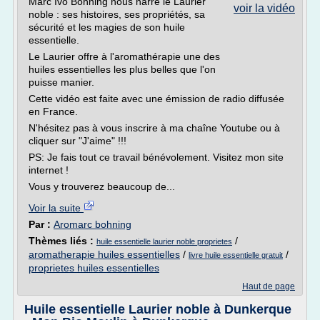
Marc Ivo Böhning nous narre le Laurier
voir la vidéo
noble : ses histoires, ses propriétés, sa
sécurité et les magies de son huile
essentielle.
Le Laurier offre à l'aromathérapie une des
huiles essentielles les plus belles que l'on
puisse manier.
Cette vidéo est faite avec une émission de radio diffusée
en France.
N'hésitez pas à vous inscrire à ma chaîne Youtube ou à
cliquer sur "J'aime" !!!
PS: Je fais tout ce travail bénévolement. Visitez mon site
internet !
Vous y trouverez beaucoup de...
Voir la suite
Par :
Aromarc bohning
Thèmes liés :
/
huile essentielle laurier noble proprietes
aromatherapie huiles essentielles
/
/
livre huile essentielle gratuit
proprietes huiles essentielles
Haut de page
Huile essentielle Laurier noble à Dunkerque