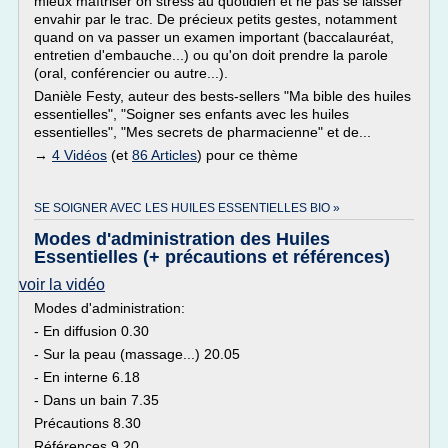
mieux maîtriser on stress au quotidien et ne pas se laisser
envahir par le trac. De précieux petits gestes, notamment
quand on va passer un examen important (baccalauréat,
entretien d'embauche...) ou qu'on doit prendre la parole
(oral, conférencier ou autre...).
Danièle Festy, auteur des bests-sellers "Ma bible des huiles
essentielles", "Soigner ses enfants avec les huiles
essentielles", "Mes secrets de pharmacienne" et de...
→
4 Vidéos
(et
86 Articles
) pour ce thème
SE SOIGNER AVEC LES HUILES ESSENTIELLES BIO »
Modes d'administration des Huiles
Essentielles (+ précautions et références)
voir la vidéo
Modes d'administration:
- En diffusion 0.30
- Sur la peau (massage...) 20.05
- En interne 6.18
- Dans un bain 7.35
Précautions 8.30
Références 9.20