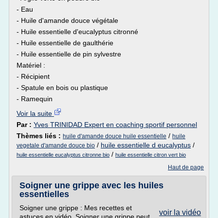
- Eau
- Huile d'amande douce végétale
- Huile essentielle d'eucalyptus citronné
- Huile essentielle de gaulthérie
- Huile essentielle de pin sylvestre
Matériel :
- Récipient
- Spatule en bois ou plastique
- Ramequin
Voir la suite
Par :
Yves TRINIDAD Expert en coaching sportif personnel
Thèmes liés :
/
huile d'amande douce huile essentielle
huile
/
huile essentielle d eucalyptus
/
vegetale d'amande douce bio
/
huile essentielle eucalyptus citronne bio
huile essentielle citron vert bio
Haut de page
Soigner une grippe avec les huiles
essentielles
Soigner une grippe : Mes recettes et
voir la vidéo
astuces en vidéo. Soigner une grippe peut