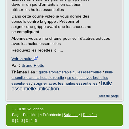
devenir un jeu d'enfants si on sait bien
utiliser les huiles essentielles.
Dans cette courte vidéo je vous donne des
conseils contre la grippe : Prévenir et
soigner une grippe avant que les choses ne
se compliquent.
Abonnez-vous à ma chaîne pour voir d'autres astuces
avec les huiles essentielles.
Retrouvez les recettes ici :...
Voir la suite
Par :
Bruno Riotte
Thèmes liés :
/
guide aromatherapie huiles essentielles
huile
/
essentielle aromatherapie recette
se soigner avec les huiles
huile
/
soigner avec les huiles essentielles
/
essentielles
essentielle utilisation
Haut de page
1 - 10 de 52 Vidéos
Page : Première | < Précédente |
Suivante
> |
Dernière
0
|
1
|
2
|
3
|
4
|
5