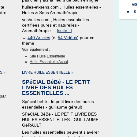
pas cher | achat fleurs de bach en ligne
es
ste
huiles-et-sens.com , Huiles essentielles -
s
otre
Huiles & Sens Aromathérapie
voshuiles.com , Huiles essentielles
certifiées pures et naturelles -
Aromathérapie...
[suite...]
→
440 Articles
(et
54 Vidéos
) pour ce
thème
Voir également
:
Site Huile Essentielle
Huile Essentielle Achat
S »
LIVRE HUILE ESSENTIELLE »
SPéCIAL BéBé - LE PETIT
.
LIVRE DES HUILES
ESSENTIELLES ...
 par
Spécial bébé - le petit livre des huiles
essentielles - guillaume gérault
SPéCIAL BéBé - LE PETIT LIVRE DES
HUILES ESSENTIELLES - GUILLAUME
GéRAULT
Les huiles essentielles peuvent s'avérer