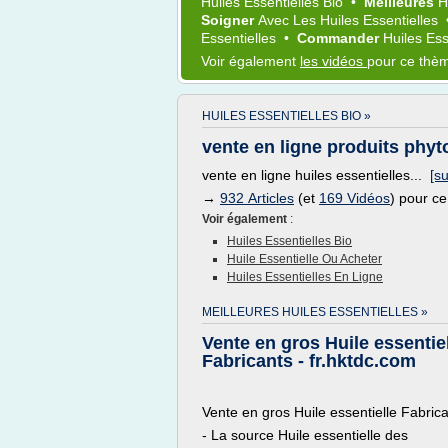
Huiles Essentielles Bio
•
Meilleures
H
Soigner
Avec Les
Huiles Essentielles
Essentielles
•
Commander
Huiles Ess
Voir également
les vidéos
pour ce thè
HUILES ESSENTIELLES BIO »
vente en ligne produits phy
vente en ligne huiles essentielles...
[su
→
932 Articles
(et
169 Vidéos
) pour c
Voir également
:
Huiles Essentielles Bio
Huile Essentielle Ou Acheter
Huiles Essentielles En Ligne
MEILLEURES HUILES ESSENTIELLES »
Vente en gros Huile essentie
Fabricants - fr.hktdc.com
Vente en gros Huile essentielle Fabric
- La source Huile essentielle des