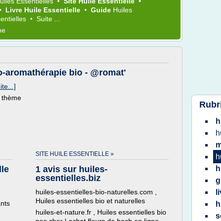
uiles Essentielles
•
Site Huile Essentielle
•
•
Livre Huile Essentielle
•
Guide
Huiles
entielles
•
Suite ...
me
to-aromathérapie bio - @romat'
ite...]
e thème
Rubr
h
h
m
SITE HUILE ESSENTIELLE »
h
lle
1 avis sur huiles-
h
essentielles.biz
g
huiles-essentielles-bio-naturelles.com ,
l
Huiles essentielles bio et naturelles
ants
h
huiles-et-nature.fr , Huiles essentielles bio
s