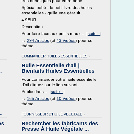
très bénéfiques pour votre bébé
Spécial bébé - le petit livre des huiles
essentielles - guillaume gérault
4.9EUR
Description
Pour faire face aux petits maux...
[suite...]
→
294 Articles
(et
43 Vidéos
) pour ce
thème
COMMANDER HUILES ESSENTIELLES »
Huile Essentielle d’ail |
.
Bienfaits Huiles Essentielles
Pour commander votre huile essentielle
d'ail cliquez sur le lien suivant :
Publié dans...
[suite...]
→
165 Articles
(et
10 Vidéos
) pour ce
thème
»
FOURNISSEUR D'HUILE VEGETALE »
es
Rechercher les fabricants des
Presse À Huile Végétale ...