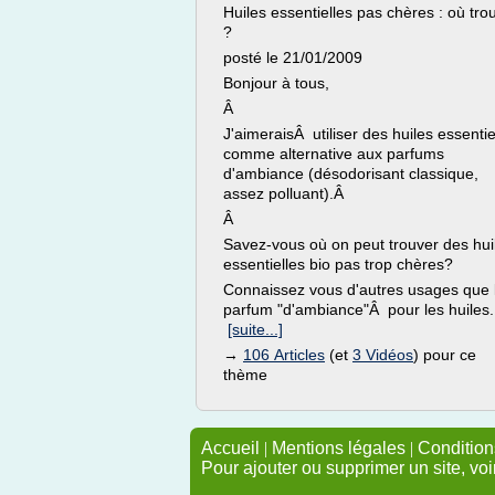
Huiles essentielles pas chères : où tro
?
posté le 21/01/2009
Bonjour à tous,
Â
J'aimeraisÂ utiliser des huiles essentie
comme alternative aux parfums
d'ambiance (désodorisant classique,
assez polluant).Â
Â
Savez-vous où on peut trouver des hui
essentielles bio pas trop chères?
Connaissez vous d'autres usages que 
parfum "d'ambiance"Â pour les huiles.
[suite...]
→
106 Articles
(et
3 Vidéos
) pour ce
thème
Accueil
|
Mentions légales
|
Conditions
Pour ajouter ou supprimer un site, voi