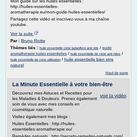
Mon guide sur les huiles essentielles :
http://huiles-essentielles-
aromatherapie.eu/mon-guide-huiles-essentielles/
Partagez cette vidéo et inscrivez-vous à ma chaîne
youtube.
Voir la suite
Par :
Bruno Riotte
Thèmes liés :
/
guide
huile essentielle ciste ladanifere anti ride
/
/
aromatherapie huiles essentielles
huile essentielle de ciste anti rides
/
huile essentielle bien etre
huile essentielle de ciste utilisation
naturel
Haut de page
La Minute Essentielle à votre bien-être
Découvrez mes Astuces et Recettes pour
voir la vidéo
les Maladies & Douleurs. Prenez également
soin de vous avec mes conseils en
cosmétique naturelle.
Visitez également mes blogs :
Huiles Essentielles : http://huiles-
essentielles-aromatherapie.eu/
Remèdes naturels : http://secrets-remedes-naturels.com/