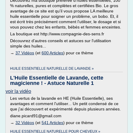
Découvrez ma boutique préférée d'huiles essentielles, 100
% naturelles, pures et complètes et certifiées Bio. Le gros
avantage de ce site est qu'il vous propose LA meilleure
huile essentielle pour soigner un problème, un bobo. Et, il
est écrit très précisément comment l'utiliser, le dosage et si
vous pouvez chez les enfants, bébés et femmes enceintes.
La boutique est http://www.compagnie-des-sens.fr
Découvrez d'autres conseils et astuces sur l'utilisation
simple des huiles...
→
37 Vidéos
(et
600 Articles
) pour ce thème
HUILE ESSENTIELLE NATURELLE DE LAVANDE »
L'Huile Essentielle de Lavande, cette
magicienne ! - Astuce Naturelle 1
voir la vidéo
Les vertus de la lavande en HE (Huile Essentielle), ses
avantages et comment l'utiliser... Un petit condensé de ce
que j'ai découvert et expérimenté depuis plusieurs années.
diane.picard91@gmail.com
→
32 Vidéos
(et
541 Articles
) pour ce thème
HUILE ESSENTIELLE NATURELLE POUR CHEVEUX »