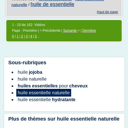
huile de essentielle
naturelle
/
Haut de page
1 - 10 de 162 Vidéos
Page : Première | < Précédente |
Suivante
> |
Dernière
0
|
1
|
2
|
3
|
4
|
5
...
Sous-rubriques
huile
jojoba
huile naturelle
huiles essentielles
pour
cheveux
huile essentielle naturelle
huile essentielle
hydratante
Plus de thèmes sur
huile essentielle naturelle