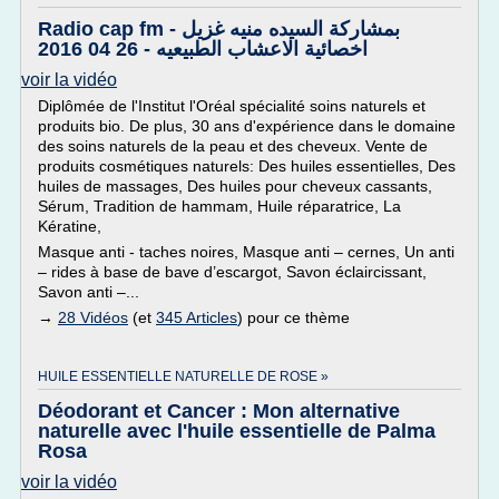
Radio cap fm بمشاركة السيده منيه غزيل -
اخصائية الاعشاب الطبيعيه - 26 04 2016
voir la vidéo
Diplômée de l'Institut l'Oréal spécialité soins naturels et
produits bio. De plus, 30 ans d'expérience dans le domaine
des soins naturels de la peau et des cheveux. Vente de
produits cosmétiques naturels: Des huiles essentielles, Des
huiles de massages, Des huiles pour cheveux cassants,
Sérum, Tradition de hammam, Huile réparatrice, La
Kératine,
Masque anti - taches noires, Masque anti – cernes, Un anti
– rides à base de bave d’escargot, Savon éclaircissant,
Savon anti –...
→
28 Vidéos
(et
345 Articles
) pour ce thème
HUILE ESSENTIELLE NATURELLE DE ROSE »
Déodorant et Cancer : Mon alternative
naturelle avec l'huile essentielle de Palma
Rosa
voir la vidéo