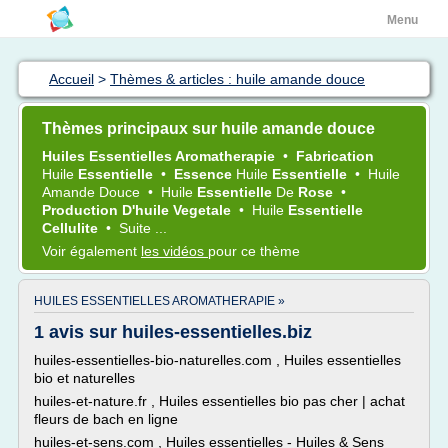
Menu
Accueil
>
Thèmes & articles : huile amande douce
Thèmes principaux sur huile amande douce
Huiles Essentielles Aromatherapie
•
Fabrication
Huile
Essentielle
•
Essence
Huile
Essentielle
•
Huile
Amande Douce
•
Huile
Essentielle
De
Rose
•
Production D'huile Vegetale
•
Huile
Essentielle
Cellulite
•
Suite ...
Voir également
les vidéos
pour ce thème
HUILES ESSENTIELLES AROMATHERAPIE »
1 avis sur huiles-essentielles.biz
huiles-essentielles-bio-naturelles.com , Huiles essentielles
bio et naturelles
huiles-et-nature.fr , Huiles essentielles bio pas cher | achat
fleurs de bach en ligne
huiles-et-sens.com , Huiles essentielles - Huiles & Sens