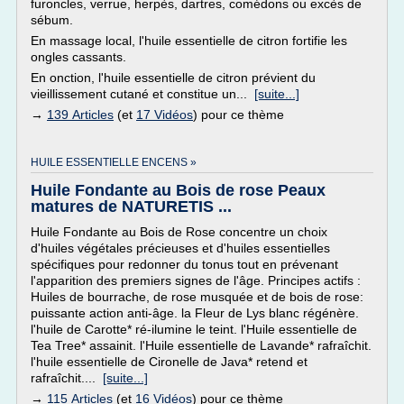
furoncles, verrue, herpès, dartres, comédons ou excès de
sébum.
En massage local, l'huile essentielle de citron fortifie les
ongles cassants.
En onction, l'huile essentielle de citron prévient du
vieillissement cutané et constitue un...
[suite...]
→
139 Articles
(et
17 Vidéos
) pour ce thème
HUILE ESSENTIELLE ENCENS »
Huile Fondante au Bois de rose Peaux
matures de NATURETIS ...
Huile Fondante au Bois de Rose concentre un choix
d'huiles végétales précieuses et d'huiles essentielles
spécifiques pour redonner du tonus tout en prévenant
l'apparition des premiers signes de l'âge. Principes actifs :
Huiles de bourrache, de rose musquée et de bois de rose:
puissante action anti-âge. la Fleur de Lys blanc régénère.
l'huile de Carotte* ré-ilumine le teint. l'Huile essentielle de
Tea Tree* assainit. l'Huile essentielle de Lavande* rafraîchit.
l'huile essentielle de Cironelle de Java* retend et
rafraîchit....
[suite...]
→
115 Articles
(et
16 Vidéos
) pour ce thème