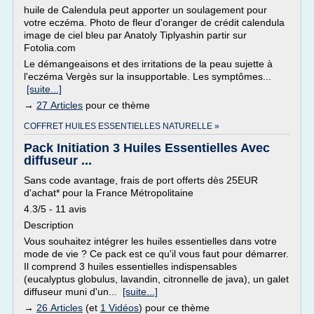
huile de Calendula peut apporter un soulagement pour
votre eczéma. Photo de fleur d'oranger de crédit calendula
image de ciel bleu par Anatoly Tiplyashin partir sur
Fotolia.com
Le démangeaisons et des irritations de la peau sujette à
l'eczéma Vergès sur la insupportable. Les symptômes...
[suite...]
→
27 Articles
pour ce thème
COFFRET HUILES ESSENTIELLES NATURELLE »
Pack Initiation 3 Huiles Essentielles Avec
diffuseur ...
Sans code avantage, frais de port offerts dès 25EUR
d'achat* pour la France Métropolitaine
4.3/5 - 11 avis
Description
Vous souhaitez intégrer les huiles essentielles dans votre
mode de vie ? Ce pack est ce qu'il vous faut pour démarrer.
Il comprend 3 huiles essentielles indispensables
(eucalyptus globulus, lavandin, citronnelle de java), un galet
diffuseur muni d'un...
[suite...]
→
26 Articles
(et
1 Vidéos
) pour ce thème