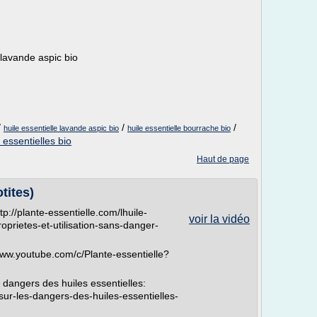
s lavande aspic bio
/
/
/
huile essentielle lavande aspic bio
huile essentielle bourrache bio
 essentielles bio
Haut de page
tites)
ttp://plante-essentielle.com/lhuile-
voir la vidéo
roprietes-et-utilisation-sans-danger-
www.youtube.com/c/Plante-essentielle?
s dangers des huiles essentielles:
-sur-les-dangers-des-huiles-essentielles-