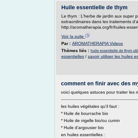
Huile essentielle de thym
Le thym : L’herbe de jardin aux super po
extraordinaires dans les traitements d’
http://aromatherapia.org/fr/huiles-essen
Voir la suite
Par :
AROMATHERAPIA Videos
Thèmes liés :
huile essentielle de thym uti
essentielles
/
savoir utiliser les huiles e
comment en finir avec des my
voici quelques astuces pour traiter les 
--------------------------------------------------
les huiles végétales qu'il faut :
* Huile de bourrache bio
* Huile de nigelle bio/ou cumin
* Huile d’argousier bio
en huiles essentielles :