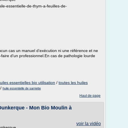
le-essentielle-de-thym-a-feuilles-de-
aucun cas un manuel d’exécution ni une référence et ne
r-faire d’un professionnel.En cas de pathologie lourde
uiles essentielles bio utilisation
/
toutes les huiles
/
huile essentielle de sarriette
Haut de page
à Dunkerque - Mon Bio Moulin à
voir la vidéo
Dunkerque