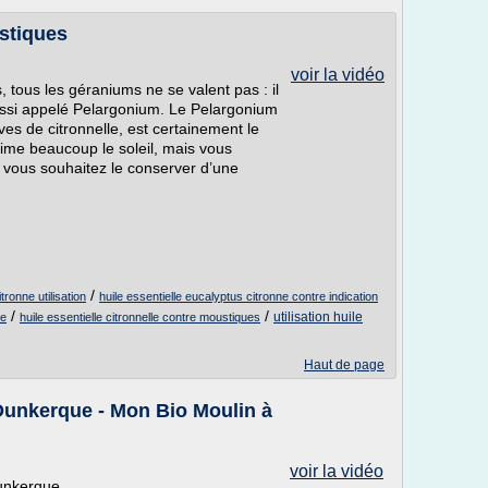
stiques
voir la vidéo
 tous les géraniums ne se valent pas : il
ussi appelé Pelargonium. Le Pelargonium
ves de citronnelle, est certainement le
 aime beaucoup le soleil, mais vous
 si vous souhaitez le conserver d’une
.
/
tronne utilisation
huile essentielle eucalyptus citronne contre indication
/
/
utilisation huile
ue
huile essentielle citronnelle contre moustiques
Haut de page
 Dunkerque - Mon Bio Moulin à
voir la vidéo
Dunkerque