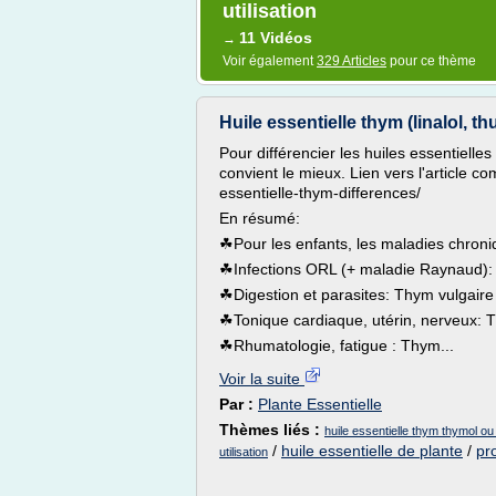
utilisation
11 Vidéos
→
Voir également
329 Articles
pour ce thème
Huile essentielle thym (linalol, thu
Pour différencier les huiles essentielle
convient le mieux. Lien vers l'article co
essentielle-thym-differences/
En résumé:
☘Pour les enfants, les maladies chroniq
☘Infections ORL (+ maladie Raynaud): 
☘Digestion et parasites: Thym vulgaire
☘Tonique cardiaque, utérin, nerveux: T
☘Rhumatologie, fatigue : Thym...
Voir la suite
Par :
Plante Essentielle
Thèmes liés :
huile essentielle thym thymol ou l
/
huile essentielle de plante
/
pr
utilisation