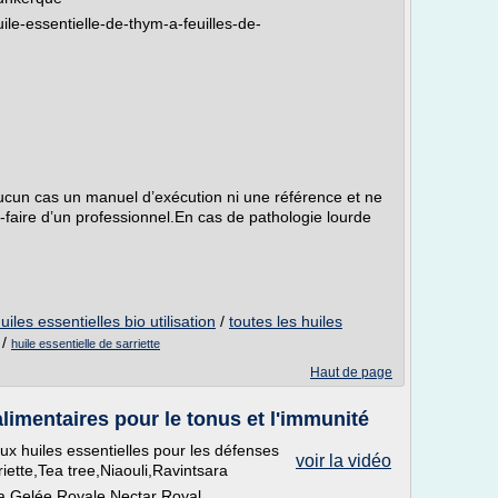
le-essentielle-de-thym-a-feuilles-de-
aucun cas un manuel d’exécution ni une référence et ne
r-faire d’un professionnel.En cas de pathologie lourde
uiles essentielles bio utilisation
/
toutes les huiles
/
huile essentielle de sarriette
Haut de page
imentaires pour le tonus et l'immunité
 huiles essentielles pour les défenses
voir la vidéo
riette,Tea tree,Niaouli,Ravintsara
la Gelée Royale Nectar Royal