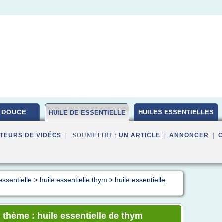
 DOUCE
HUILES ESSENTIELLES
HUILE DE ESSENTIELLE
BIO
TEURS DE VIDÉOS
| SOUMETTRE :
UN ARTICLE
|
ANNONCER
|
essentielle
>
huile essentielle thym
>
huile essentielle
 thème : huile essentielle de thym