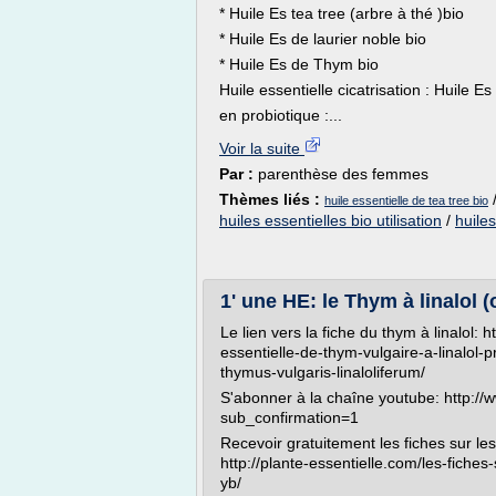
* Huile Es tea tree (arbre à thé )bio
* Huile Es de laurier noble bio
* Huile Es de Thym bio
Huile essentielle cicatrisation : Huile E
en probiotique :...
Voir la suite
Par :
parenthèse des femmes
Thèmes liés :
huile essentielle de tea tree bio
huiles essentielles bio utilisation
/
huiles
1' une HE: le Thym à linalol (o
Le lien vers la fiche du thym à linalol: h
essentielle-de-thym-vulgaire-a-linalol-p
thymus-vulgaris-linaloliferum/
S'abonner à la chaîne youtube: http://
sub_confirmation=1
Recevoir gratuitement les fiches sur le
http://plante-essentielle.com/les-fiches
yb/