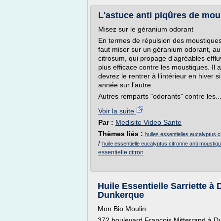
L'astuce anti piqûres de mou
Misez sur le géranium odorant
En termes de répulsion des moustiques,
faut miser sur un géranium odorant, a
citrosum, qui propage d’agréables efflu
plus efficace contre les moustiques. Il
devrez le rentrer à l’intérieur en hiver
année sur l’autre.
Autres remparts "odorants" contre les..
Voir la suite
Par :
Medisite Video Sante
Thèmes liés :
huiles essentielles eucalyptus ci
/
huile essentielle eucalyptus citronne anti moustiq
essentielle citron
Huile Essentielle Sarriette à
Dunkerque
Mon Bio Moulin
372 boulevard François Mitterrand à 