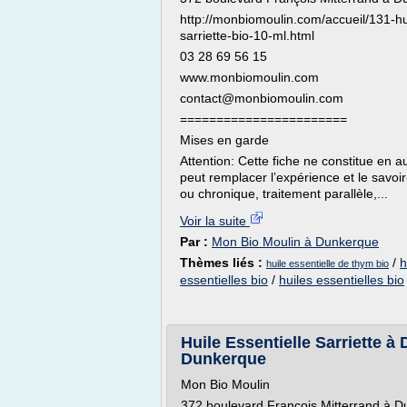
http://monbiomoulin.com/accueil/131-hui
sarriette-bio-10-ml.html
03 28 69 56 15
www.monbiomoulin.com
contact@monbiomoulin.com
=======================
Mises en garde
Attention: Cette fiche ne constitue en 
peut remplacer l’expérience et le savoi
ou chronique, traitement parallèle,...
Voir la suite
Par :
Mon Bio Moulin à Dunkerque
Thèmes liés :
/
h
huile essentielle de thym bio
essentielles bio
/
huiles essentielles bio
Huile Essentielle Sarriette 
Dunkerque
Mon Bio Moulin
372 boulevard François Mitterrand à 