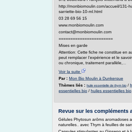
http://monbiomoulin.com/accueil/131-hui
sarriette-bio-10-ml.html
03 28 69 56 15
www.monbiomoulin.com
contact@monbiomoulin.com
=======================
Mises en garde
Attention: Cette fiche ne constitue en 
peut remplacer l’expérience et le savoi
ou chronique, traitement parallèle,...
Voir la suite
Par :
Mon Bio Moulin à Dunkerque
Thèmes liés :
/
h
huile essentielle de thym bio
essentielles bio
/
huiles essentielles bio
Revue sur les compléments al
Gélules Phytosun arôms aromadoses aux
naturelles.. avec Thym à feuilles de sar
Capsules stimulantes au Ginseng et à 