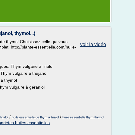
janol, thymol...)
s de thyms! Choisissez celle qui vous
voir la vidéo
mplet: http://plante-essentielle.com/huile-
ues: Thym vulgaire à linalol
Thym vulgaire à thujanol
 à thymol
hym vulgaire à géraniol
/
/
inalol
huile essentielle de thym a linalol
huile essentielle thym thymol
oprietes huiles essentielles