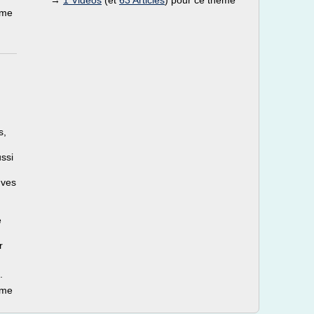
→
1 Vidéos
(et
63 Articles
) pour ce thème
ème
s,
ssi
uves
e
r
.
ème