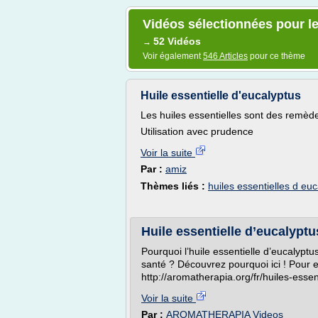
Vidéos sélectionnées pour le
52 Vidéos
→
Voir également
546 Articles
pour ce thème
Huile essentielle d'eucalyptus
Les huiles essentielles sont des remède
Utilisation avec prudence
Voir la suite
Par :
amiz
Thèmes liés :
huiles essentielles d eu
Huile essentielle d’eucalyptu
Pourquoi l’huile essentielle d’eucalyptu
santé ? Découvrez pourquoi ici ! Pour e
http://aromatherapia.org/fr/huiles-essen
Voir la suite
Par :
AROMATHERAPIA Videos