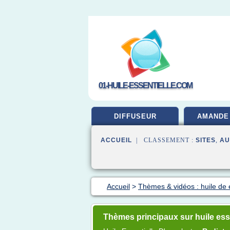
01-HUILE-ESSENTIELLE.COM
DIFFUSEUR
AMANDE
ACCUEIL
| CLASSEMENT :
SITES
,
AU
Accueil
>
Thèmes & vidéos : huile de 
Thèmes principaux sur huile ess