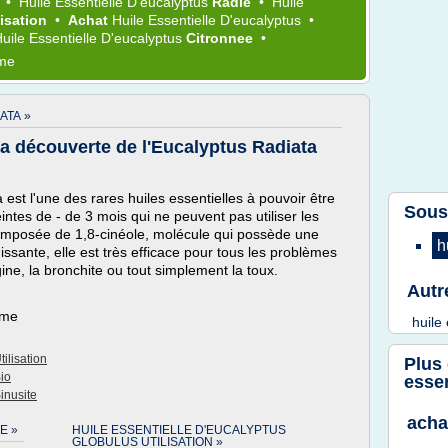
a
•
Huile Essentielle D'eucalyptus
Radie
•
Huile
lisation
•
Achat
Huile Essentielle D'eucalyptus
•
uile Essentielle D'eucalyptus
Citronnee
•
ème
ATA »
 découverte de l'Eucalyptus Radiata
 est l'une des rares huiles essentielles à pouvoir être
Sous
intes de - de 3 mois qui ne peuvent pas utiliser les
 composée de 1,8-cinéole, molécule qui possède une
h
issante, elle est très efficace pour tous les problèmes
ine, la bronchite ou tout simplement la toux.
Autr
ème
huile
ilisation
Plus
io
essen
inusite
acha
E »
HUILE ESSENTIELLE D'EUCALYPTUS
GLOBULUS UTILISATION »