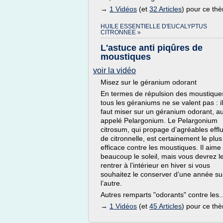
→
1 Vidéos
(et
32 Articles
) pour ce th
HUILE ESSENTIELLE D'EUCALYPTUS
CITRONNEE »
L'astuce anti piqûres de
moustiques
voir la vidéo
Misez sur le géranium odorant
En termes de répulsion des moustique
tous les géraniums ne se valent pas : il
faut miser sur un géranium odorant, au
appelé Pelargonium. Le Pelargonium
citrosum, qui propage d’agréables effl
de citronnelle, est certainement le plus
efficace contre les moustiques. Il aime
beaucoup le soleil, mais vous devrez l
rentrer à l’intérieur en hiver si vous
souhaitez le conserver d’une année su
l’autre.
Autres remparts "odorants" contre les..
→
1 Vidéos
(et
45 Articles
) pour ce th