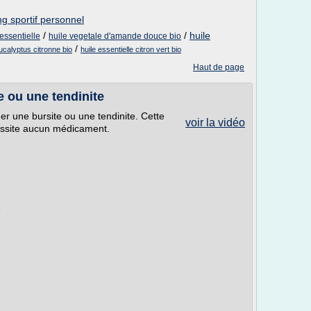
g sportif personnel
/
/
huile
essentielle
huile vegetale d'amande douce bio
/
eucalyptus citronne bio
huile essentielle citron vert bio
Haut de page
 ou une tendinite
r une bursite ou une tendinite. Cette
voir la vidéo
essite aucun médicament.
é