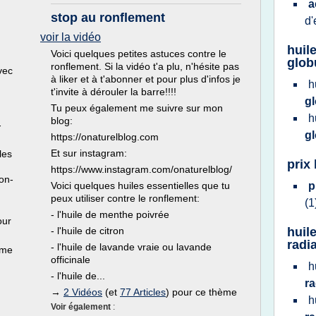
a
stop au ronflement
d'
voir la vidéo
huil
Voici quelques petites astuces contre le
glob
ronflement. Si la vidéo t'a plu, n'hésite pas
vec
à liker et à t'abonner et pour plus d'infos je
h
t'invite à dérouler la barre!!!!
gl
Tu peux également me suivre sur mon
h
blog:
-
g
https://onaturelblog.com
Et sur instagram:
les
prix
https://www.instagram.com/onaturelblog/
ion-
Voici quelques huiles essentielles que tu
p
peux utiliser contre le ronflement:
(1
- l'huile de menthe poivrée
our
- l'huile de citron
huil
radi
- l'huile de lavande vraie ou lavande
ème
officinale
h
- l'huile de...
ra
→
2 Vidéos
(et
77 Articles
) pour ce thème
h
Voir également
: