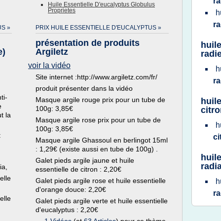
ra
Huile Essentielle D'eucalyptus Globulus
Proprietes
h
ra
S »
PRIX HUILE ESSENTIELLE D'EUCALYPTUS »
présentation de produits
huil
e)
Argiletz
radi
voir la vidéo
h
Site internet :http://www.argiletz.com/fr/
r
produit présenter dans la vidéo
ti-
Masque argile rouge prix pour un tube de
huil
e
100g: 3,85€
citro
t la
Masque argile rose prix pour un tube de
h
100g: 3,85€
:
c
Masque argile Ghassoul en berlingot 15ml
: 1,29€ (existe aussi en tube de 100g) .
huil
Galet pieds argile jaune et huile
radi
ia,
essentielle de citron : 2,20€
elle
Galet pieds argile rose et huile essentielle
h
d'orange douce: 2,20€
ra
elle
Galet pieds argile verte et huile essentielle
d'eucalyptus : 2,20€