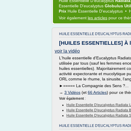
Huile Essentielle D'eucalyptus
Radiat
Essentielle D'eucalyptus
Globulus Uti
Prix
Huile Essentielle D'eucalyptus
•
H
Voir également
les articles
pour ce th
HUILE ESSENTIELLE D'EUCALYPTUS RADI
[HUILES ESSENTIELLES] À la
voir la vidéo
L'huile essentielle d'Eucalyptus Radiata
utilisée par tous (sauf les femmes ence
huiles essentielles). Majoritairement
activité expectorante et mucolytique pu
ORL comme le rhume, la sinusite, l'ang
►===== La Compagnie des Sens ?...
→
3 Vidéos
(et
66 Articles
) pour ce th
Voir également
:
Huile Essentielle D'eucalyptus Radiata Ut
Huile Essentielle D'eucalyptus Radiata B
Huile Essentielle D'eucalyptus Radiata S
HUILE ESSENTIELLE D'EUCALYPTUS RADI