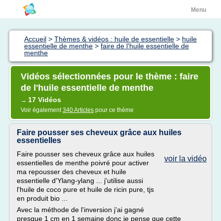
Menu
Accueil
>
Thèmes & vidéos : huile de essentielle
>
huile
essentielle de menthe
>
faire de l'huile essentielle de
menthe
Vidéos sélectionnées pour le thème : faire
de l'huile essentielle de menthe
17 Vidéos
→
Voir également
340 Articles
pour ce thème
Faire pousser ses cheveux grâce aux huiles
essentielles
Faire pousser ses cheveux grâce aux huiles
voir la vidéo
essentielles de menthe poivré pour activer
ma repousser des cheveux et huile
essentielle d'Ylang-ylang ... j'utilise aussi
l'huile de coco pure et huile de ricin pure, tjs
en produit bio ...
Avec la méthode de l'inversion j'ai gagné
presque 1 cm en 1 semaine donc je pense que cette