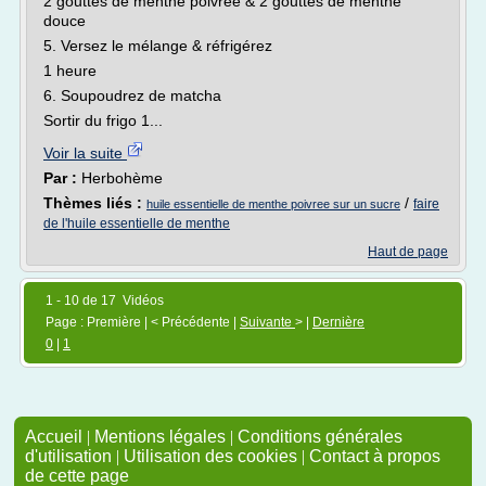
2 gouttes de menthe poivrée & 2 gouttes de menthe
douce
5. Versez le mélange & réfrigérez
1 heure
6. Soupoudrez de matcha
Sortir du frigo 1...
Voir la suite
Par :
Herbohème
Thèmes liés :
/
faire
huile essentielle de menthe poivree sur un sucre
de l'huile essentielle de menthe
Haut de page
1 - 10 de 17 Vidéos
Page : Première | < Précédente |
Suivante
> |
Dernière
0
|
1
Accueil
|
Mentions légales
|
Conditions générales
d'utilisation
|
Utilisation des cookies
|
Contact à propos
de cette page