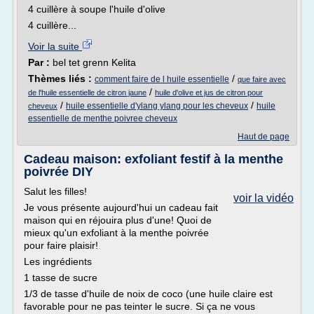
4 cuillère à soupe l'huile d'olive
4 cuillère...
Voir la suite
Par :
bel tet grenn Kelita
Thèmes liés :
/
comment faire de l huile essentielle
que faire avec
/
de l'huile essentielle de citron jaune
huile d'olive et jus de citron pour
/
/
huile essentielle d'ylang ylang pour les cheveux
huile
cheveux
essentielle de menthe poivree cheveux
Haut de page
Cadeau maison: exfoliant festif à la menthe
poivrée DIY
Salut les filles!
voir la vidéo
Je vous présente aujourd'hui un cadeau fait
maison qui en réjouira plus d'une! Quoi de
mieux qu'un exfoliant à la menthe poivrée
pour faire plaisir!
Les ingrédients
1 tasse de sucre
1/3 de tasse d'huile de noix de coco (une huile claire est
favorable pour ne pas teinter le sucre. Si ça ne vous