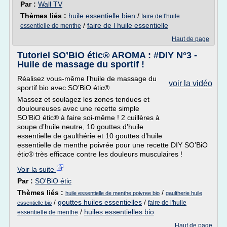
Par :
Wall TV
Thèmes liés :
huile essentielle bien
/
faire de l'huile
/
faire de l huile essentielle
essentielle de menthe
Haut de page
Tutoriel SO’BiO étic® AROMA : #DIY N°3 -
Huile de massage du sportif !
Réalisez vous-même l’huile de massage du
voir la vidéo
sportif bio avec SO’BiO étic®
Massez et soulagez les zones tendues et
douloureuses avec une recette simple
SO’BiO étic® à faire soi-même ! 2 cuillères à
soupe d’huile neutre, 10 gouttes d’huile
essentielle de gaulthérie et 10 gouttes d’huile
essentielle de menthe poivrée pour une recette DIY SO’BiO
étic® très efficace contre les douleurs musculaires !
Voir la suite
Par :
SO'BiO étic
Thèmes liés :
/
huile essentielle de menthe poivree bio
gaultherie huile
/
gouttes huiles essentielles
/
faire de l'huile
essentielle bio
/
huiles essentielles bio
essentielle de menthe
Haut de page