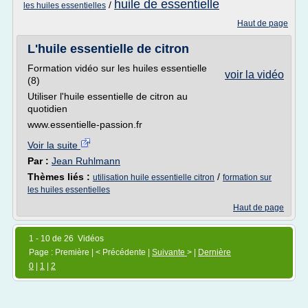
huile de essentielle
/
les huiles essentielles
Haut de page
L'huile essentielle de citron
Formation vidéo sur les huiles essentielle
voir la vidéo
(8)
Utiliser l'huile essentielle de citron au
quotidien
www.essentielle-passion.fr
Voir la suite
Par :
Jean Ruhlmann
Thèmes liés :
/
utilisation huile essentielle citron
formation sur
les huiles essentielles
Haut de page
1 - 10 de 26 Vidéos
Page : Première | < Précédente |
Suivante
> |
Dernière
0
|
1
|
2