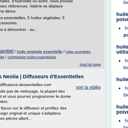
gétales, d'hydrolats ou autre, vous pouvez
bi
es références. Valérie se déplace
une démo.
huil
 essentielles, 5 huiles végétales, 5
poiv
cessoires.
h
us à démontrer : au...
p
huile
sentiel
/
huile vegetale essentielle
/
utili
huiles essentielles
its
/
commander huiles essentielles
h
Haut de page
bi
s Neolia | Diffuseurs d'Essentielles
huil
.diffuseurs-dessentielles.com
voir la vidéo
h
ite pas de nettoyage, la plupart des
bi
ent et vous pourrez programmer le durée
ption.
huil
lacon sur le diffuseur et profitez des
poiv
esign original et unique s’adaptera
es pièces allant...
h
bi