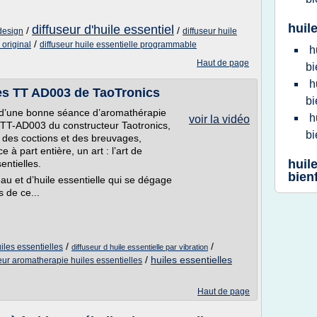
huil
diffuseur d'huile essentiel
/
/
 design
diffuseur huile
/
 original
diffuseur huile essentielle programmable
h
Haut de page
bi
h
les TT AD003 de TaoTronics
bi
 d’une bonne séance d’aromathérapie
h
voir la vidéo
s TT-AD003 du constructeur Taotronics,
bi
s des coctions et des breuvages,
à part entière, un art : l’art de
huile
entielles.
bien
u et d’huile essentielle qui se dégage
s de ce...
/
/
iles essentielles
diffuseur d huile essentielle par vibration
/
huiles essentielles
eur aromatherapie huiles essentielles
Haut de page