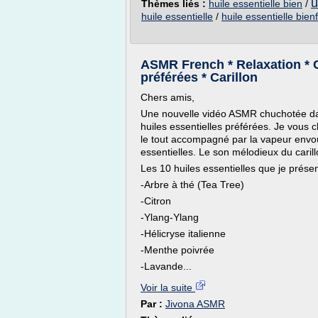
u
Thèmes liés :
huile essentielle bien
/
huile essentielle
/
huile essentielle bienf
ASMR French * Relaxation * 
préférées * Carillon
Chers amis,
Une nouvelle vidéo ASMR chuchotée da
huiles essentielles préférées. Je vous c
le tout accompagné par la vapeur envoû
essentielles. Le son mélodieux du carill
Les 10 huiles essentielles que je prése
-Arbre à thé (Tea Tree)
-Citron
-Ylang-Ylang
-Hélicryse italienne
-Menthe poivrée
-Lavande...
Voir la suite
Par :
Jivona ASMR