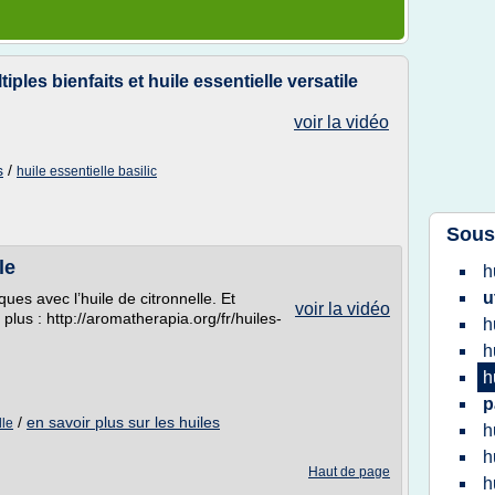
iples bienfaits et huile essentielle versatile
voir la vidéo
s
/
huile essentielle basilic
Sous
le
h
u
es avec l’huile de citronnelle. Et
voir la vidéo
plus : http://aromatherapia.org/fr/huiles-
h
h
h
p
/
en savoir plus sur les huiles
lle
h
h
Haut de page
h