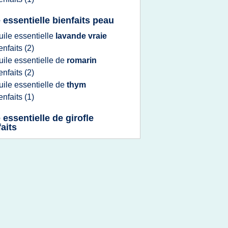
e essentielle bienfaits peau
uile essentielle
lavande vraie
enfaits
(2)
uile essentielle
de
romarin
enfaits
(2)
uile essentielle
de
thym
enfaits
(1)
 essentielle de girofle
faits