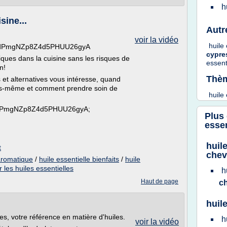
h
sine...
Autr
voir la vidéo
huile
UC6dPmgNZp8Z4d5PHUU26gyA
cypr
tiques dans la cuisine sans les risques de
essent
n!
Thèm
t alternatives vous intéresse, quand
ous-même et comment prendre soin de
huile
C6dPmgNZp8Z4d5PHUU26gyA;
Plus
essen
huil
t
che
 aromatique
/
huile essentielle bienfaits
/
huile
r les huiles essentielles
h
Haut de page
c
huil
s, votre référence en matière d'huiles.
h
voir la vidéo