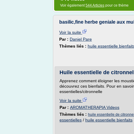
Voir également
544 Articles
pour ce thème
basilic,fine herbe geniale aux mult
Voir la suite
Par :
Daniel Pare
Thèmes liés :
huile essentielle bienfait
Huile essentielle de citronnel
Apprenez comment éloigner les moustiqu
découvrez ces bienfaits. Pour en savoir 
essentielles/citronnelle
Voir la suite
Par :
AROMATHERAPIA Videos
Thèmes liés :
huile essentielle de citronne
essentielles
/
huile essentielle bienfaits