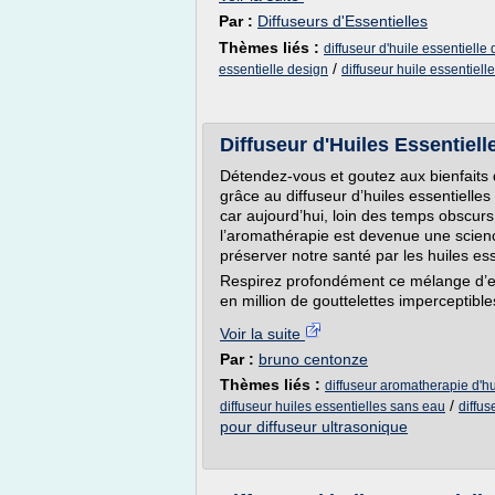
Par :
Diffuseurs d'Essentielles
Thèmes liés :
diffuseur d'huile essentielle
/
essentielle design
diffuseur huile essentielle
Diffuseur d'Huiles Essentiel
Détendez-vous et goutez aux bienfaits
grâce au diffuseur d’huiles essentielle
car aujourd’hui, loin des temps obscur
l’aromathérapie est devenue une science 
préserver notre santé par les huiles ess
Respirez profondément ce mélange d’ea
en million de gouttelettes imperceptible
Voir la suite
Par :
bruno centonze
Thèmes liés :
diffuseur aromatherapie d'hu
/
diffuseur huiles essentielles sans eau
diffus
pour diffuseur ultrasonique