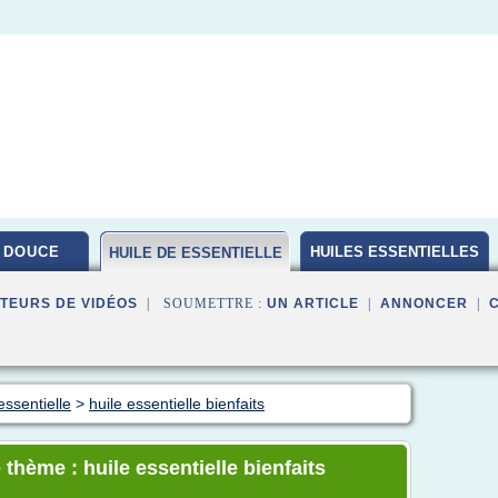
 DOUCE
HUILES ESSENTIELLES
HUILE DE ESSENTIELLE
BIO
TEURS DE VIDÉOS
| SOUMETTRE :
UN ARTICLE
|
ANNONCER
|
essentielle
>
huile essentielle bienfaits
thème : huile essentielle bienfaits