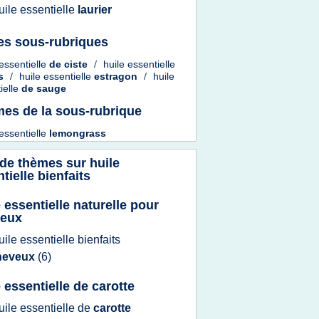
uile essentielle
laurier
es sous-rubriques
 essentielle
de
ciste
/
huile essentielle
es
/
huile essentielle
estragon
/
huile
ielle
de
sauge
es de la sous-rubrique
 essentielle
lemongrass
 de thèmes sur
huile
tielle bienfaits
e essentielle naturelle pour
veux
uile essentielle bienfaits
heveux
(6)
e essentielle de carotte
uile essentielle
de
carotte