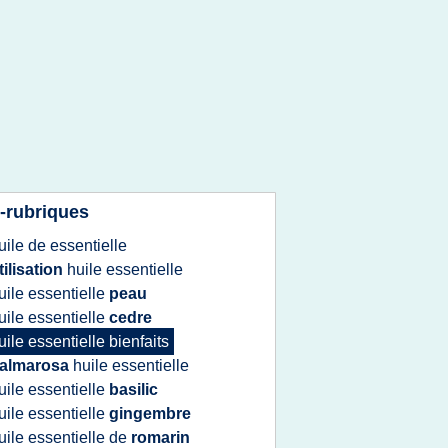
-rubriques
uile
de
essentielle
tilisation
huile essentielle
uile essentielle
peau
uile essentielle
cedre
uile essentielle bienfaits
almarosa
huile essentielle
uile essentielle
basilic
uile essentielle
gingembre
uile essentielle
de
romarin