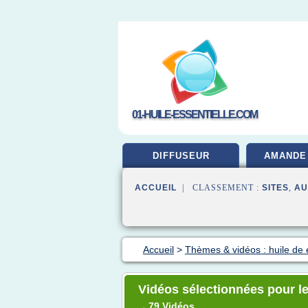
01-HUILE-ESSENTIELLE.COM
DIFFUSEUR
AMANDE
ACCUEIL
| CLASSEMENT :
SITES
,
AU
Accueil
>
Thèmes & vidéos : huile de 
Vidéos sélectionnées pour le 
79 Vidéos
→