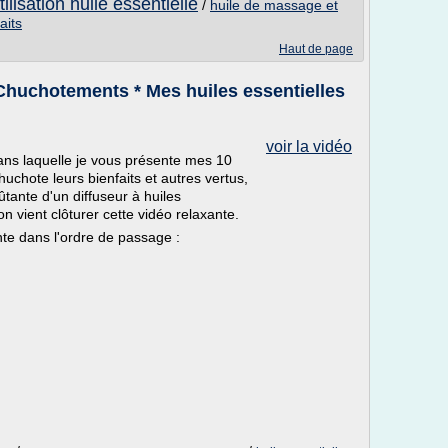
tilisation huile essentielle
/
huile de massage et
aits
Haut de page
Chuchotements * Mes huiles essentielles
voir la vidéo
ns laquelle je vous présente mes 10
huchote leurs bienfaits et autres vertus,
tante d'un diffuseur à huiles
on vient clôturer cette vidéo relaxante.
nte dans l'ordre de passage :