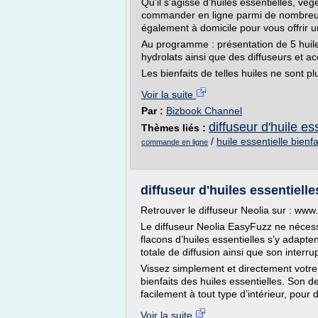
Qu'il s'agisse d'huiles essentielles, vé
commander en ligne parmi de nombreus
également à domicile pour vous offrir 
Au programme : présentation de 5 huiles
hydrolats ainsi que des diffuseurs et ac
Les bienfaits de telles huiles ne sont pl
Voir la suite
Par :
Bizbook Channel
diffuseur d'huile es
Thèmes liés :
/
huile essentielle bienfa
commande en ligne
diffuseur d'huiles essentielle
Retrouver le diffuseur Neolia sur : www
Le diffuseur Neolia EasyFuzz ne nécess
flacons d’huiles essentielles s’y adapt
totale de diffusion ainsi que son interru
Vissez simplement et directement votre f
bienfaits des huiles essentielles. Son d
facilement à tout type d’intérieur, pour d
Voir la suite