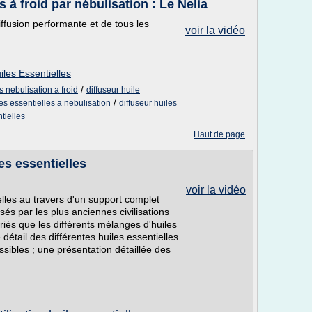
s à froid par nébulisation : Le Nelia
iffusion performante et de tous les
voir la vidéo
iles Essentielles
/
s nebulisation a froid
diffuseur huile
/
les essentielles a nebulisation
diffuseur huiles
tielles
Haut de page
es essentielles
voir la vidéo
lles au travers d'un support complet
isés par les plus anciennes civilisations
riés que les différents mélanges d'huiles
e détail des différentes huiles essentielles
ssibles ; une présentation détaillée des
..