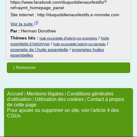
https://www.facebook.com/duquotidienauxfestifs/?
ref=aymt_homepage_panel
Site internet : http://duquotidienauxfestifs.e-monsite.com
Voir la suite
Par :
Herman Dorothée
Thèmes liés :
/
huile
huile essentielle d'helichryse proprietes
/
/
essentielle d helichryse
huile essentielle helichryse bienfaits
propriete de l huile essentielle
/
proprietes huiles
essentielles
1 Ressources
Accueil
|
Mentions légales
|
Conditions générales
d'utilisation
|
Utilisation des cookies
|
Contact à propos
de cette page
Pour ajouter ou supprimer un site, voir l'article 4 des
CGUs