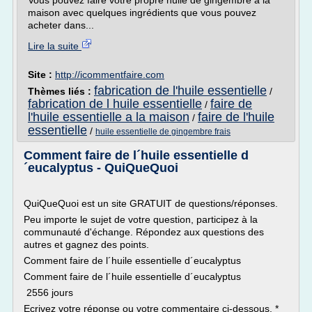
Vous pouvez faire votre propre huile de gingembre à la
maison avec quelques ingrédients que vous pouvez
acheter dans...
Lire la suite
Site :
http://icommentfaire.com
fabrication de l'huile essentielle
Thèmes liés :
/
fabrication de l huile essentielle
faire de
/
l'huile essentielle a la maison
faire de l'huile
/
essentielle
/
huile essentielle de gingembre frais
Comment faire de l´huile essentielle d
´eucalyptus - QuiQueQuoi
QuiQueQuoi est un site GRATUIT de questions/réponses.
Peu importe le sujet de votre question, participez à la
communauté d'échange. Répondez aux questions des
autres et gagnez des points.
Comment faire de l´huile essentielle d´eucalyptus
Comment faire de l´huile essentielle d´eucalyptus
2556 jours
Ecrivez votre réponse ou votre commentaire ci-dessous. *