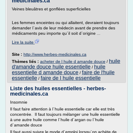
medicinales.ca
Veines bleuâtres et gonflées superficielles
Les femmes enceintes ou qui allaitent, devraient toujours
demander l`avis de leur médecin avant de prendre des
médicaments peu importe qu`il soit d`origine ...
Lire la suite
Site :
http://www.herbes-medicinales.ca
huile
Thèmes liés :
acheter de l huile d amande douce
/
d'amande douce huile essentielle
huile
/
essentielle d amande douce
faire de l'huile
/
essentielle
faire de l huile essentielle
/
Liste des huiles essentielles - herbes-
medicinales.ca
Insomnie
Il faut faire attention à l`huile essentielle car elle est très
concentrée. Il faut toujours mélanger une huile essentielle
à une autre huile comme l`huile d`argan ou l`huile
d`amande douce
Il faut aussi suivre le mode d`emploi lorsqu`on achète de