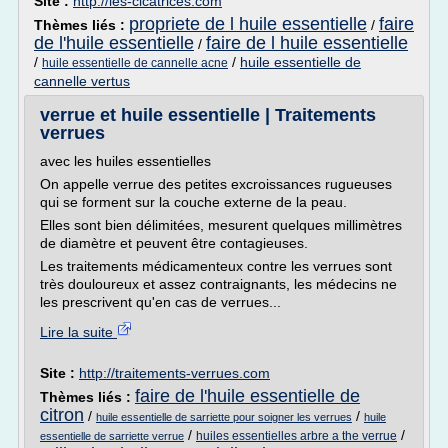
Site :
http://les-cicatrices.com
propriete de l huile essentielle
faire
Thèmes liés :
/
de l'huile essentielle
faire de l huile essentielle
/
/
/
huile essentielle de
huile essentielle de cannelle acne
cannelle vertus
verrue et huile essentielle | Traitements
verrues
avec les huiles essentielles
On appelle verrue des petites excroissances rugueuses
qui se forment sur la couche externe de la peau.
Elles sont bien délimitées, mesurent quelques millimètres
de diamètre et peuvent être contagieuses.
Les traitements médicamenteux contre les verrues sont
très douloureux et assez contraignants, les médecins ne
les prescrivent qu'en cas de verrues...
Lire la suite
Site :
http://traitements-verrues.com
faire de l'huile essentielle de
Thèmes liés :
citron
/
/
huile essentielle de sarriette pour soigner les verrues
huile
/
/
huiles essentielles arbre a the verrue
essentielle de sarriette verrue