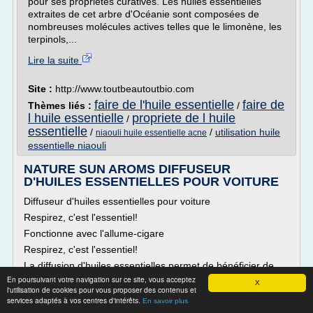
pour ses propriétés curatives. Les huiles essentielles
extraites de cet arbre d'Océanie sont composées de
nombreuses molécules actives telles que le limonène, les
terpinols,...
Lire la suite
Site :
http://www.toutbeautoutbio.com
faire de l'huile essentielle
faire de
Thèmes liés :
/
l huile essentielle
propriete de l huile
/
essentielle
/
/
utilisation huile
niaouli huile essentielle acne
essentielle niaouli
NATURE SUN AROMS DIFFUSEUR
D'HUILES ESSENTIELLES POUR VOITURE
Diffuseur d'huiles essentielles pour voiture
Respirez, c'est l'essentiel!
Fonctionne avec l'allume-cigare
Respirez, c'est l'essentiel!
La diffusion d'huiles essentielles permet de bénéficier de
toute la subtilité variée des senteurs qui se répandent dans
En poursuivant votre navigation sur ce site, vous acceptez
X
l'utilisation de cookies pour vous proposer des contenus et
l'atmosphère ainsi que des propriétés des huiles
services adaptés à vos centres d'intérêts.
En savoir plus
essentielles.