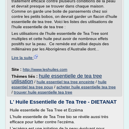
traitement efficace contre plusieurs conditions de la peau
et devrait presque se trouver dans chaque maison.
Comme on garde une boite de pansements chez soi
contre les petits bobos, on devrait garder un flacon d'huile
essentielle de tea tree. Voici les listes des utilisations de
l'huile essentielle de tea tree :
Les utilisations de l'huile essentielle de Tea Tree sont
multiples et cette huile peut avoir de nombreux effets
positifs sur la peau. Ce remède est utilisé depuis des
millénaires par les Aborigènes d'Australie dont...
Lire la suite
Site :
http://www.leshuiles.com
huile essentielle de tea tree
Thèmes liés :
utilisation
/
huile essentiel tea tree enceinte
/
huile
essentiel tea tree poux
/
acheter huile essentielle tea tree
/
trouver huile essentielle tea tree
L' Huile Essentielle de Tea Tree - DIETANAT
Huile essentielle de Tea Tree et Eczéma
L'huile essentielle de Tea Tree bio se révèle aussi très
efficace pour lutter contre l'eczéma.
L'eczéma est une irritation de la peau évoluant pour