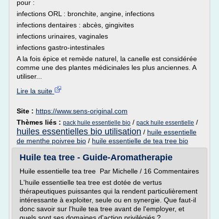
pour :
infections ORL : bronchite, angine, infections
infections dentaires : abcès, gingivites
infections urinaires, vaginales
infections gastro-intestinales
A la fois épice et remède naturel, la canelle est considérée
comme une des plantes médicinales les plus anciennes. A
utiliser...
Lire la suite
Site :
https://www.sens-original.com
Thèmes liés :
/
/
pack huile essentielle bio
pack huile essentielle
huiles essentielles bio utilisation
/
huile essentielle
de menthe poivree bio
/
huile essentielle de tea tree bio
Huile tea tree - Guide-Aromatherapie
Huile essentielle tea tree Par Michelle / 16 Commentaires
L'huile essentielle tea tree est dotée de vertus
thérapeutiques puissantes qui la rendent particulièrement
intéressante à exploiter, seule ou en synergie. Que faut-il
donc savoir sur l'huile tea tree avant de l'employer, et
quels sont ses domaines d'action privilégiés ?