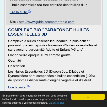
L'huile essentielle tea tree est tirée des feuilles d'un...
Lire la suite
Site :
http://www.guide-aromatherapie.com
COMPLEXE BIO "PARAFONGI" HUILES
ESSENTIELLES 3D
Complexe d'huiles essentielles beaucoup plus actif et
puissant que les capsules huileuses d'huiles essentielles et
sans aucune agressivité.Adulte et Enfant (+3 ans)
Flacon verre opaque 10ml compte goutte
Quantité
Description
Les Huiles Essentielles 3D (Dispersées, Diluées et
Dynamisées) sont composées d'huiles essentielles (10%),
de liposomes dispersants d'origine végétale et d'extrait...
Lire la suite
En poursuivant votre navigation sur ce site, vous acceptez
Site :
https://www.herboristerie-moderne.fr
X
l'utilisation de cookies pour vous proposer des contenus et
huile essentielle de tea tree
services adaptés à vos centres d'intérêts.
Thèmes liés :
En savoir plus