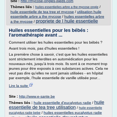
Site :
http://mycose-ongles-pieds.com
Thèmes liés :
/
huiles essentielles arbre a the mycose ongle
huile essentielle de tea tree et mycose
/
utilisation huile
essentielle arbre a the mycose
/
huiles essentielles arbre
propriete de l huile essentielle
a the mycose
/
Huiles essentielles pour les bébés :
l'aromathérapie avant ...
Comment utiliser les huiles essentielles pour les bébés ?
Avant trois mois, pas d'huiles essentielles !
La première chose à savoir, c'est que les huiles essentielles
sont strictement interdites en automédication pour les
nouveaux-nés, jusqu'à trois mois. Ils sont à ce moment trop
jeunes pour être exposés à ces substances actives. Cela ne
veut pas dire qu'elles ne sont jamais utilisées - en hôpital
par exemple, l'huile essentielle de vanille utilisée pour...
Lire la suite
Site :
http://www.e-sante.be
huile
Thèmes liés :
huile essentielle d'eucalyptus radie
/
essentielle de tea tree utilisation
/
huile essentielle
/
huiles essentielles eucalyptus radie
eucalyptus radie bebe