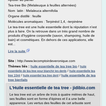
Tea-tree Bio (Melaleuque à feuilles alternées)
Nom latin : Melaleuca alternifolia
Organe distillé : feuille
Molécules aromatiques : Terpinéol 1,4, -terpinène
Le tea-tree est une huile essentielle dont la réputation n'est
plus à faire. On la retrouve dans un très grand nombre de
produits d'hygiène corporelle (savon, shampoing, huile de
bain) et cosmétiques. En dehors de ces applications, elle
est...
Lire la suite
Site :
http://www.lecomptoirdeveronique.com
Thèmes liés :
huile essentielle de tea tree bio
/
huile
/
essentielle de tea tree pour blanchir les dents
huile essentielle tea
/
/
huile essentielle de tea
tree 10ml
huile essentiel tea tree dent
tree bienfaits
L'Huile essentielle de tea tree - jidibio.com
Le tea tree est un arbre de trois à quatre mètres de haut,
ses feuilles sont en forme d'épines et il a une belle
apparence. Les vertus des feuilles de cet arbuste sont