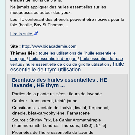
enfants de moins de 3 ans.
Ne jamais appliquer des huiles essentielles sur les
muqueuses ou autour des yeux.
Les HE contenant des phénols peuvent être nocives pour le
foie (basilic, Bay St Thomas,...
Lire la suite
Site :
http://www.bioacademie.com
Thèmes liés :
toute les utilisations de l'huile essentielle
d'origan
/
huile essentielle d origan
/
huile essentiel de rose
huile
vertus
/
huile essentielle de clou de girofle utilisation
/
essentielle de thym utilisation
Bienfaits des huiles essentielles . HE
lavande , HE thym ...
Parties de la plante utilisées : fleurs de lavande
Couleur : transparent, teinté jaune
Consituants : acétate de linalyle, linalol, Terpinenol,
cinéole, bêta-caryophyllène, Farnascene
Source : Shirley Prix, Le Cahier Aromathérapie
(Hammersmith, Londres: Thorsons, 1993)., 54-5]
Propriétés de l'huile essentielle de lavande