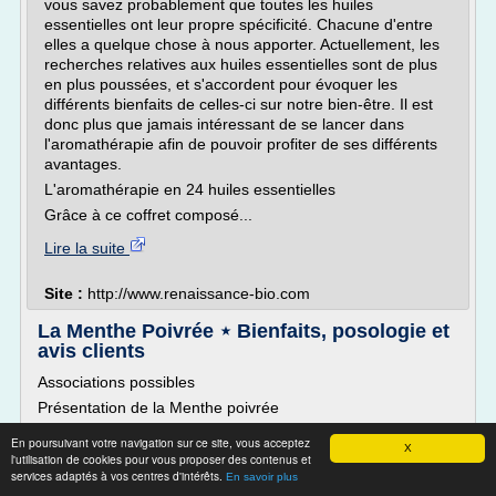
vous savez probablement que toutes les huiles
essentielles ont leur propre spécificité. Chacune d'entre
elles a quelque chose à nous apporter. Actuellement, les
recherches relatives aux huiles essentielles sont de plus
en plus poussées, et s'accordent pour évoquer les
différents bienfaits de celles-ci sur notre bien-être. Il est
donc plus que jamais intéressant de se lancer dans
l'aromathérapie afin de pouvoir profiter de ses différents
avantages.
L'aromathérapie en 24 huiles essentielles
Grâce à ce coffret composé...
Lire la suite
Site :
http://www.renaissance-bio.com
La Menthe Poivrée ⋆ Bienfaits, posologie et
avis clients
Associations possibles
Présentation de la Menthe poivrée
Communément appelée menthe, la Menthe poivrée ou
En poursuivant votre navigation sur ce site, vous acceptez
X
menthe anglaise ou encore Mentha x piperita de son nom
l'utilisation de cookies pour vous proposer des contenus et
botanique est une plante de la famille des Lamiacées. Cette
services adaptés à vos centres d'intérêts.
En savoir plus
variété de menthe est issue du croisement entre la menthe