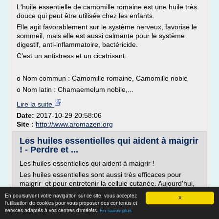
L'huile essentielle de camomille romaine est une huile très
douce qui peut être utilisée chez les enfants.
Elle agit favorablement sur le système nerveux, favorise le
sommeil, mais elle est aussi calmante pour le système
digestif, anti-inflammatoire, bactéricide.
C'est un antistress et un cicatrisant.
o Nom commun : Camomille romaine, Camomille noble
o Nom latin : Chamaemelum nobile,...
Lire la suite
Date:
2017-10-29 20:58:06
Site :
http://www.aromazen.org
Les huiles essentielles qui aident à maigrir
! - Perdre et ...
Les huiles essentielles qui aident à maigrir !
Les huiles essentielles sont aussi très efficaces pour
maigrir et pour entretenir la cellule cutanée. Aujourd'hui,
l'emploi des produits naturels et de leurs dérivés est très
En poursuivant votre navigation sur ce site, vous acceptez
X
prisé par un nombre sans cesse croissant d'utilisateurs.
l'utilisation de cookies pour vous proposer des contenus et
Cette tendance pour la consommation et l'emploi des
services adaptés à vos centres d'intérêts.
En savoir plus
produits biologiques attire à la fois les ménages et les...