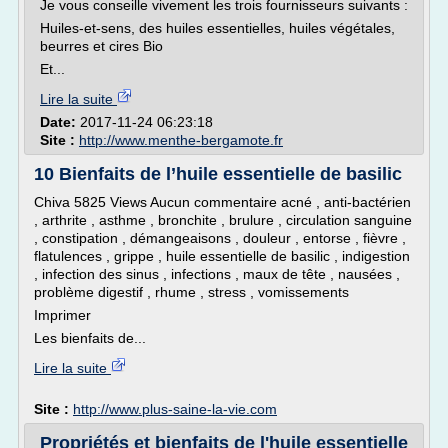
Je vous conseille vivement les trois fournisseurs suivants :
Huiles-et-sens, des huiles essentielles, huiles végétales,
beurres et cires Bio
Et...
Lire la suite
Date:
2017-11-24 06:23:18
Site :
http://www.menthe-bergamote.fr
10 Bienfaits de l’huile essentielle de basilic
Chiva 5825 Views Aucun commentaire acné , anti-bactérien
, arthrite , asthme , bronchite , brulure , circulation sanguine
, constipation , démangeaisons , douleur , entorse , fièvre ,
flatulences , grippe , huile essentielle de basilic , indigestion
, infection des sinus , infections , maux de tête , nausées ,
problème digestif , rhume , stress , vomissements
Imprimer
Les bienfaits de...
Lire la suite
Site :
http://www.plus-saine-la-vie.com
Propriétés et bienfaits de l'huile essentielle