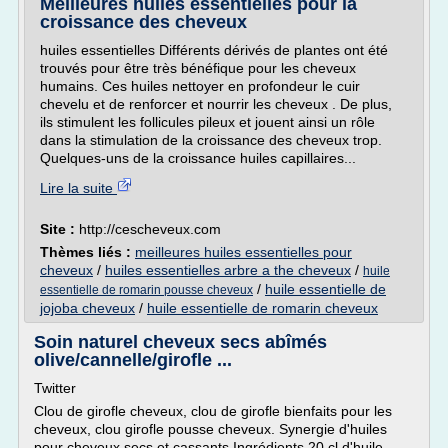
Meilleures huiles essentielles pour la
croissance des cheveux
huiles essentielles Différents dérivés de plantes ont été
trouvés pour être très bénéfique pour les cheveux
humains. Ces huiles nettoyer en profondeur le cuir
chevelu et de renforcer et nourrir les cheveux . De plus,
ils stimulent les follicules pileux et jouent ainsi un rôle
dans la stimulation de la croissance des cheveux trop.
Quelques-uns de la croissance huiles capillaires...
Lire la suite
Site :
http://cescheveux.com
Thèmes liés :
meilleures huiles essentielles pour
cheveux
/
huiles essentielles arbre a the cheveux
/
huile
/
huile essentielle de
essentielle de romarin pousse cheveux
jojoba cheveux
/
huile essentielle de romarin cheveux
Soin naturel cheveux secs abîmés
olive/cannelle/girofle ...
Twitter
Clou de girofle cheveux, clou de girofle bienfaits pour les
cheveux, clou girofle pousse cheveux. Synergie d'huiles
pour cheveux secs et cassants Ingrédients 20 cl d'huile