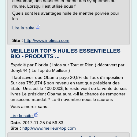
d'estomac, des nausées et même des symptômes du
rhume. Lorsqu'il est utilisé sous f
Quels sont les avantages huile de menthe poivrée pour
les...
Lire la suite
Site :
http://www.inelinsa.com
MEILLEUR TOP 5 HUILES ESSENTIELLES
BIO - PRODUITS ...
Expédié par Florida ( Infos sur Tout et Rien ) découvert par
Bony544 ( Le Top du Meilleur )
Il faut savoir que Obama paye 20,5% de Taux d'imposition
Sur ces 789,674 $ son revenu en tant que président des
Etats- Unis est le 400.000$, le reste vient de la vente de ses
livres Le président Obama aura -t-il la chance de remporter
un second mandat ? Le 6 novembre nous le saurons
Vous aimerez sans...
Lire la suite
Date:
2017-11-25 04:56:33
Site :
http://www.meilleur-top.com