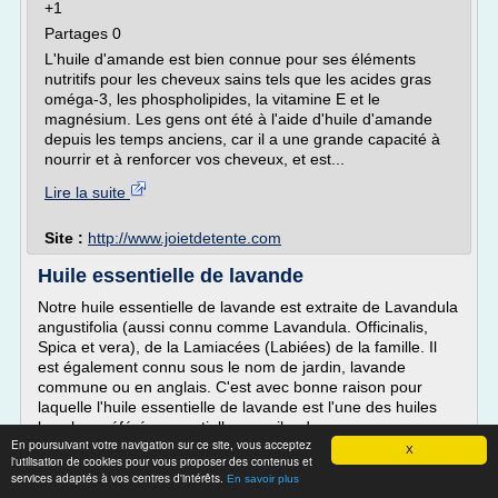
+1
Partages 0
L'huile d'amande est bien connue pour ses éléments
nutritifs pour les cheveux sains tels que les acides gras
oméga-3, les phospholipides, la vitamine E et le
magnésium. Les gens ont été à l'aide d'huile d'amande
depuis les temps anciens, car il a une grande capacité à
nourrir et à renforcer vos cheveux, et est...
Lire la suite
Site :
http://www.joietdetente.com
Huile essentielle de lavande
Notre huile essentielle de lavande est extraite de Lavandula
angustifolia (aussi connu comme Lavandula. Officinalis,
Spica et vera), de la Lamiacées (Labiées) de la famille. Il
est également connu sous le nom de jardin, lavande
commune ou en anglais. C'est avec bonne raison pour
laquelle l'huile essentielle de lavande est l'une des huiles
les plus préférés essentielles, car il a des...
En poursuivant votre navigation sur ce site, vous acceptez
X
Lire la suite
l'utilisation de cookies pour vous proposer des contenus et
services adaptés à vos centres d'intérêts.
En savoir plus