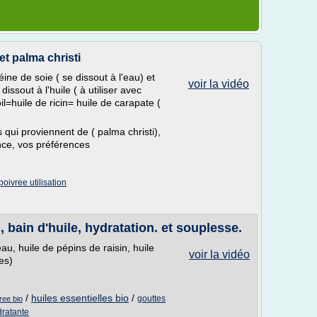
et palma christi
ine de soie ( se dissout à l'eau) et
voir la vidéo
issout à l'huile ( à utiliser avec
l=huile de ricin= huile de carapate (
s qui proviennent de ( palma christi),
nce, vos préférences
oivree utilisation
, bain d'huile, hydratation. et souplesse.
eau, huile de pépins de raisin, huile
voir la vidéo
es)
/
huiles essentielles bio
/
gouttes
ree bio
dratante