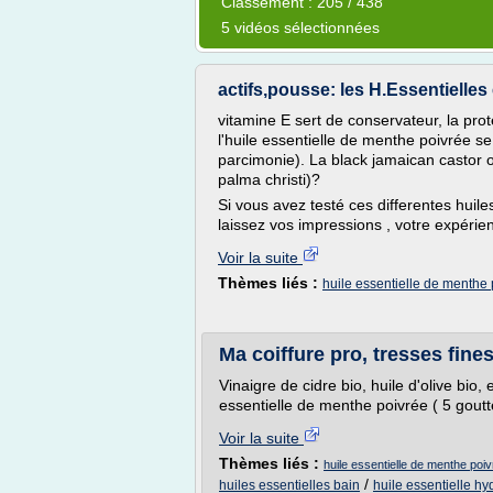
Classement : 205 / 438
5 vidéos sélectionnées
actifs,pousse: les H.Essentielles 
vitamine E sert de conservateur, la proté
l'huile essentielle de menthe poivrée se d
parcimonie). La black jamaican castor oi
palma christi)?
Si vous avez testé ces differentes huile
laissez vos impressions , votre expérie
Voir la suite
Thèmes liés :
huile essentielle de menthe p
Ma coiffure pro, tresses fines
Vinaigre de cidre bio, huile d'olive bio, 
essentielle de menthe poivrée ( 5 goutt
Voir la suite
Thèmes liés :
huile essentielle de menthe poiv
/
huiles essentielles bain
huile essentielle hy