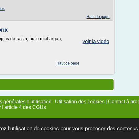
mes
Haut de page
rix
epins de raisin, huile miel argan,
voir la vidéo
Haut de page
 générales d'utilisation
|
Utilisation des cookies
|
Contact à pro
r l'article 4 des CGUs
tez l'utilisation de cookies pour vous proposer des contenu