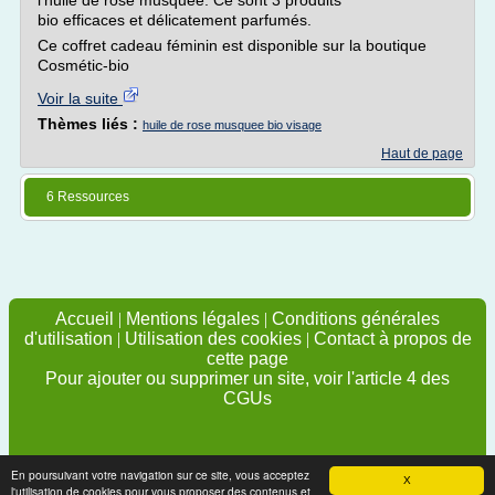
l'huile de rose musquée. Ce sont 3 produits
bio efficaces et délicatement parfumés.
Ce coffret cadeau féminin est disponible sur la boutique
Cosmétic-bio
Voir la suite
Thèmes liés :
huile de rose musquee bio visage
Haut de page
6 Ressources
Accueil
|
Mentions légales
|
Conditions générales
d'utilisation
|
Utilisation des cookies
|
Contact à propos de
cette page
Pour ajouter ou supprimer un site, voir l'article 4 des
CGUs
En poursuivant votre navigation sur ce site, vous acceptez
X
l'utilisation de cookies pour vous proposer des contenus et