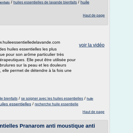
/
/
huile
huiles essentielles de lavande bienfaits
ienfaits
Haut de page
ww.huileessentielledelavande.com
voir la vidéo
des huiles essentielles les plus
nue pour son arôme particulier très
érapeutiques. Elle peut être utilisée pour
brulures sur la peau et les douleurs
, elle permet de détendre à la fois une
/
/
de bienfaits
se soigner avec les huiles essentielles
huile
uiles essentielles
/
recherche huile essentielle
Haut de page
ntielles Pranarom anti moustique anti