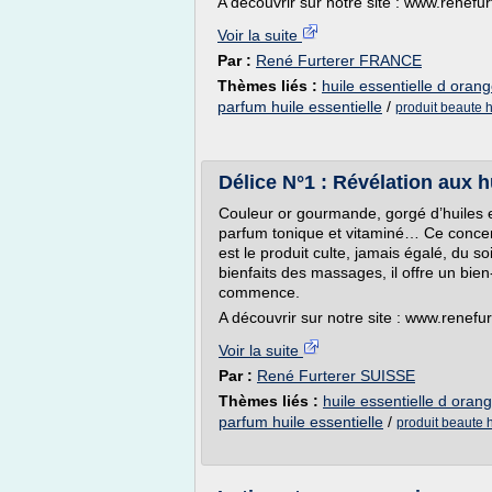
A découvrir sur notre site : www.renefu
Voir la suite
Par :
René Furterer FRANCE
Thèmes liés :
huile essentielle d oran
parfum huile essentielle
/
produit beaute h
Délice N°1 : Révélation aux h
Couleur or gourmande, gorgé d’huiles e
parfum tonique et vitaminé… Ce concen
est le produit culte, jamais égalé, du so
bienfaits des massages, il offre un bien
commence.
A découvrir sur notre site : www.renefu
Voir la suite
Par :
René Furterer SUISSE
Thèmes liés :
huile essentielle d oran
parfum huile essentielle
/
produit beaute h