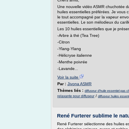
Chers amis,
Une nouvelle vidéo ASMR chuchotée da
huiles essentielles préférées. Je vous c
le tout accompagné par la vapeur envoû
essentielles. Le son mélodieux du carill
Les 10 huiles essentielles que je prése
-Arbre à thé (Tea Tree)
-Citron
-Ylang-Ylang
-Hélicryse italienne
-Menthe poivrée
-Lavande...
Voir la suite
Par :
Jivona ASMR
Thèmes liés :
diffuseur d'huile essentiel pas c
/
relaxante pour diffuseur
diffuseur huiles essen
René Furterer sublime le nat
René Furterer sélectionne des huiles es