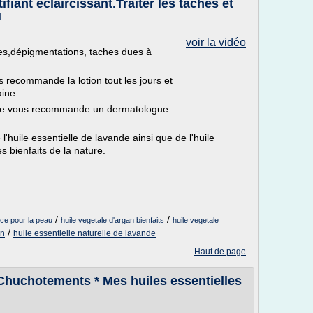
iant éclaircissant.Traiter les taches et
u
voir la vidéo
es,dépigmentations, taches dues à
us recommande la lotion tout les jours et
ine.
, je vous recommande un dermatologue
 l'huile essentielle de lavande ainsi que de l'huile
s bienfaits de la nature.
/
/
uce pour la peau
huile vegetale d'argan bienfaits
huile vegetale
/
an
huile essentielle naturelle de lavande
Haut de page
Chuchotements * Mes huiles essentielles