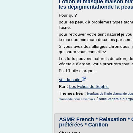
Lotion et masque maison matif
les dépigmentationde la pea
Pour qui?
pour les peaux à problèmes types tach
l'acné.
pour retrouver votre teint naturel je vo
le masque minimum deux fois par sema
Si vous avez des allergies chroniques
qui saura vous conseillez.
Les forts pouvoirs naturels du citron, de
végétale d'argan, vous procurera tout le
Ps: L'huile d'argan...
Voir la suite
Par :
Les Folies de Sophie
Thèmes liés :
bienfaits de l'huile d'amande do
/
huile vegetale d arg
d'amande douce bienfaits
ASMR French * Relaxation * 
préférées * Carillon