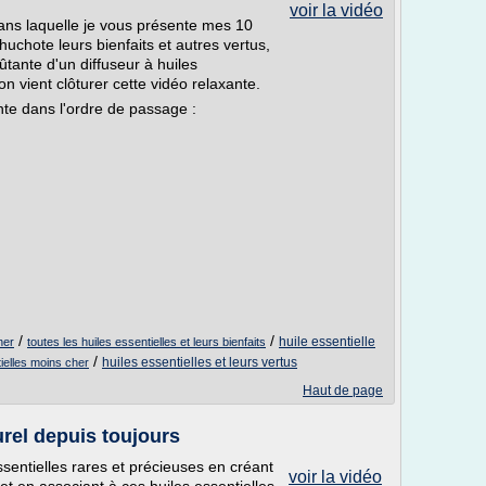
voir la vidéo
ns laquelle je vous présente mes 10
huchote leurs bienfaits et autres vertus,
tante d'un diffuseur à huiles
on vient clôturer cette vidéo relaxante.
nte dans l'ordre de passage :
/
/
huile essentielle
her
toutes les huiles essentielles et leurs bienfaits
/
huiles essentielles et leurs vertus
tielles moins cher
Haut de page
urel depuis toujours
sentielles rares et précieuses en créant
voir la vidéo