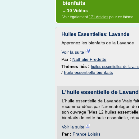
bienfaits
10 Vidéos
→
Voir également
171 Articles
pour ce thème
Huiles Essentielles: Lavande
Apprenez les bienfaits de la Lavande
Voir la suite
Par :
Nathalie Fredette
Thèmes liés :
huiles essentielles de lavan
/
huile essentielle bienfaits
L'huile essentielle de Lavan
L'huile essentielle de Lavande Vraie fai
recommandées par l'aromatologue de
son ouvrage "Mes 12 huiles essentielle
bienfaits de cette huile essentielle, ré
Voir la suite
Par :
France Loisirs