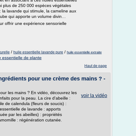
et en associant à ces huiles essentielles
armi plus de 250 000 espèces végétales
: la lavande qui stimule, la cameline aux
roube qui apporte un volume divin…
r offrir une expérience sensorielle
/
/
turelle
huile essentielle lavande pure
huile essentielle extraite
e essentielle de plante
Haut de page
ngrédients pour une crème des mains ? -
ur les mains ? En vidéo, découvrez les
voir la vidéo
faits pour la peau. La cire d'abeille :
ile de calendula (fleurs de soucis) :
essentielle de lavande : apports
uée par les abeilles) : propriétés
amomille : régénération cutanée.