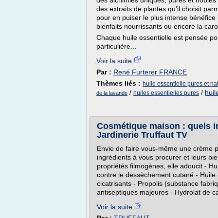
des alchimies uniques, pures et nobles 
des extraits de plantes qu’il choisit p
pour en puiser le plus intense bénéfice 
bienfaits nourrissants ou encore la ca
Chaque huile essentielle est pensée pou
particulière...
Voir la suite
Par :
René Furterer FRANCE
Thèmes liés :
huile essentielle pures et na
/
/
huil
huiles essentielles pures
de la lavande
Cosmétique maison : quels i
Jardinerie Truffaut TV
Envie de faire vous-même une crème po
ingrédients à vous procurer et leurs bien
propriétés filmogènes, elle adoucit - Hu
contre le dessèchement cutané - Huile 
cicatrisants - Propolis (substance fabriq
antiseptiques majeures - Hydrolat de c
Voir la suite