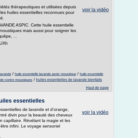
étés thérapeutiques et utilisées depuis
voir la vidéo
les huiles essentielles reconnues pour
té.
AVANDE ASPIC. Cette huile essentielle
 moustiques mais aussi pour soigner les
uêpe, ...
FUXh
/
/
 lavande
huile essentielle lavande aspic moustique
huile essentielle
/
huiles essentielles de lavande bienfaits
ande contre moustiques
Haut de page
uiles essentielles
ssentielles de lavande et d’orange,
voir la vidéo
tré divin pour la beauté des cheveux
in capillaire. Révélant la magie et les
être infini. Le voyage sensoriel