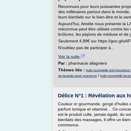
Reconnues pour leurs puissantes propri
des millénaires partout dans le monde, 
leurs bienfaits sur le bien-être et la san
Aujourd'hui, Amélie nous présente la L
méconnue peut être utilisée contre les
brûlures, les piqûres de méduse et de g
Seulement 4,99€ sur https://goo.gl/sA
N'oubliez pas de participer à...
Voir la suite
Par :
pharmacie allagniers
Thèmes liés :
huile essentielle anti moustique
/
de lavande aspic pranarom
huile essentielle lav
Délice N°1 : Révélation aux h
Couleur or gourmande, gorgé d’huiles e
parfum tonique et vitaminé… Ce concen
est le produit culte, jamais égalé, du so
bienfaits des massages, il offre un bien-
commence.