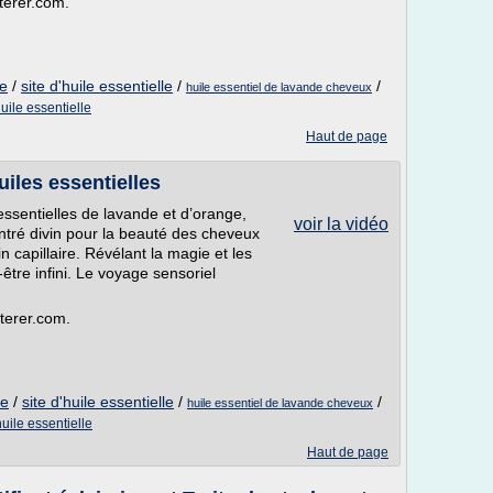
rterer.com.
ge
/
site d'huile essentielle
/
/
huile essentiel de lavande cheveux
uile essentielle
Haut de page
uiles essentielles
ssentielles de lavande et d’orange,
voir la vidéo
tré divin pour la beauté des cheveux
in capillaire. Révélant la magie et les
-être infini. Le voyage sensoriel
rterer.com.
ge
/
site d'huile essentielle
/
/
huile essentiel de lavande cheveux
uile essentielle
Haut de page