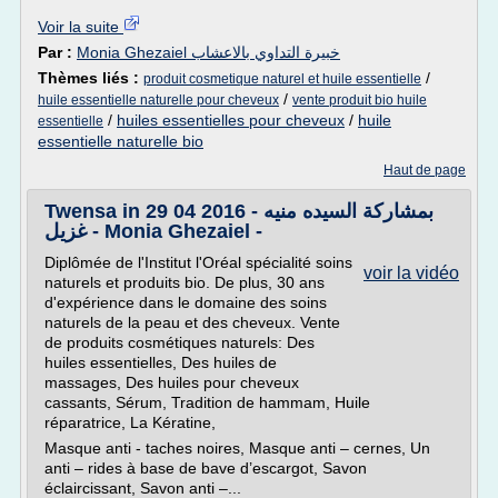
Voir la suite
Par :
Monia Ghezaiel خبيرة التداوي بالاعشاب
Thèmes liés :
/
produit cosmetique naturel et huile essentielle
/
huile essentielle naturelle pour cheveux
vente produit bio huile
/
huiles essentielles pour cheveux
/
huile
essentielle
essentielle naturelle bio
Haut de page
Twensa in 29 04 2016 - بمشاركة السيده منيه
غزيل - Monia Ghezaiel -
Diplômée de l'Institut l'Oréal spécialité soins
voir la vidéo
naturels et produits bio. De plus, 30 ans
d'expérience dans le domaine des soins
naturels de la peau et des cheveux. Vente
de produits cosmétiques naturels: Des
huiles essentielles, Des huiles de
massages, Des huiles pour cheveux
cassants, Sérum, Tradition de hammam, Huile
réparatrice, La Kératine,
Masque anti - taches noires, Masque anti – cernes, Un
anti – rides à base de bave d’escargot, Savon
éclaircissant, Savon anti –...