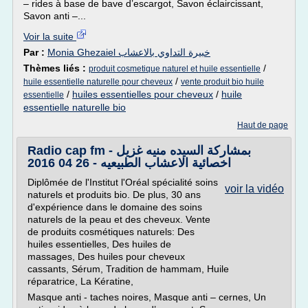
– rides à base de bave d’escargot, Savon éclaircissant,
Savon anti –...
Voir la suite
Par :
Monia Ghezaiel خبيرة التداوي بالاعشاب
Thèmes liés :
/
produit cosmetique naturel et huile essentielle
/
huile essentielle naturelle pour cheveux
vente produit bio huile
/
huiles essentielles pour cheveux
/
huile
essentielle
essentielle naturelle bio
Haut de page
Radio cap fm بمشاركة السيده منيه غزيل -
اخصائية الاعشاب الطبيعيه - 26 04 2016
Diplômée de l'Institut l'Oréal spécialité soins
voir la vidéo
naturels et produits bio. De plus, 30 ans
d'expérience dans le domaine des soins
naturels de la peau et des cheveux. Vente
de produits cosmétiques naturels: Des
huiles essentielles, Des huiles de
massages, Des huiles pour cheveux
cassants, Sérum, Tradition de hammam, Huile
réparatrice, La Kératine,
Masque anti - taches noires, Masque anti – cernes, Un