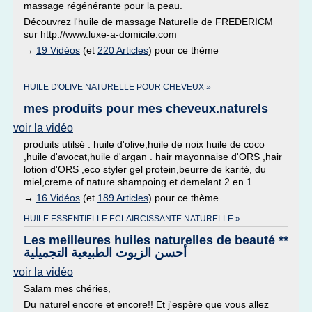
massage régénérante pour la peau.
Découvrez l'huile de massage Naturelle de FREDERICM
sur http://www.luxe-a-domicile.com
→
19 Vidéos
(et
220 Articles
) pour ce thème
HUILE D'OLIVE NATURELLE POUR CHEVEUX »
mes produits pour mes cheveux.naturels
voir la vidéo
produits utilsé : huile d'olive,huile de noix huile de coco
,huile d'avocat,huile d'argan . hair mayonnaise d'ORS ,hair
lotion d'ORS ,eco styler gel protein,beurre de karité, du
miel,creme of nature shampoing et demelant 2 en 1 .
→
16 Vidéos
(et
189 Articles
) pour ce thème
HUILE ESSENTIELLE ECLAIRCISSANTE NATURELLE »
Les meilleures huiles naturelles de beauté **
أحسن الزيوت الطبيعية التجميلية
voir la vidéo
Salam mes chéries,
Du naturel encore et encore!! Et j'espère que vous allez