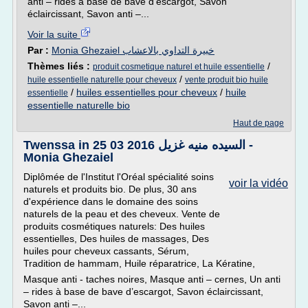
anti – rides à base de bave d’escargot, Savon
éclaircissant, Savon anti –...
Voir la suite
Par :
Monia Ghezaiel خبيرة التداوي بالاعشاب
Thèmes liés :
/
produit cosmetique naturel et huile essentielle
/
huile essentielle naturelle pour cheveux
vente produit bio huile
/
huiles essentielles pour cheveux
/
huile
essentielle
essentielle naturelle bio
Haut de page
Twenssa in 25 03 2016 السيده منيه غزيل -
Monia Ghezaiel
Diplômée de l'Institut l'Oréal spécialité soins
voir la vidéo
naturels et produits bio. De plus, 30 ans
d'expérience dans le domaine des soins
naturels de la peau et des cheveux. Vente de
produits cosmétiques naturels: Des huiles
essentielles, Des huiles de massages, Des
huiles pour cheveux cassants, Sérum,
Tradition de hammam, Huile réparatrice, La Kératine,
Masque anti - taches noires, Masque anti – cernes, Un anti
– rides à base de bave d’escargot, Savon éclaircissant,
Savon anti –...