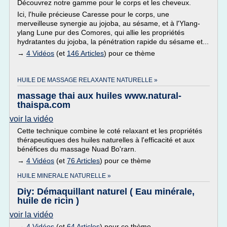
Découvrez notre gamme pour le corps et les cheveux.
Ici, l'huile précieuse Caresse pour le corps, une
merveilleuse synergie au jojoba, au sésame, et à l'Ylang-
ylang Lune pur des Comores, qui allie les propriétés
hydratantes du jojoba, la pénétration rapide du sésame et...
→
4 Vidéos
(et
146 Articles
) pour ce thème
HUILE DE MASSAGE RELAXANTE NATURELLE »
massage thai aux huiles www.natural-
thaispa.com
voir la vidéo
Cette technique combine le coté relaxant et les propriétés
thérapeutiques des huiles naturelles à l'efficacité et aux
bénéfices du massage Nuad Bo'rarn.
→
4 Vidéos
(et
76 Articles
) pour ce thème
HUILE MINERALE NATURELLE »
Diy: Démaquillant naturel ( Eau minérale,
huile de ricin )
voir la vidéo
→
4 Vidéos
(et
64 Articles
) pour ce thème