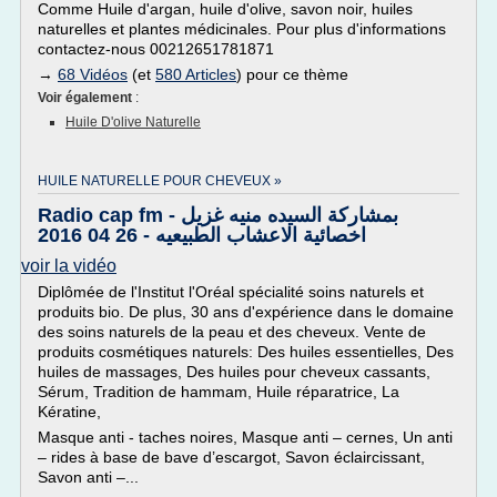
Comme Huile d'argan, huile d'olive, savon noir, huiles
naturelles et plantes médicinales. Pour plus d'informations
contactez-nous 00212651781871
→
68 Vidéos
(et
580 Articles
) pour ce thème
Voir également
:
Huile D'olive Naturelle
HUILE NATURELLE POUR CHEVEUX »
Radio cap fm بمشاركة السيده منيه غزيل -
اخصائية الاعشاب الطبيعيه - 26 04 2016
voir la vidéo
Diplômée de l'Institut l'Oréal spécialité soins naturels et
produits bio. De plus, 30 ans d'expérience dans le domaine
des soins naturels de la peau et des cheveux. Vente de
produits cosmétiques naturels: Des huiles essentielles, Des
huiles de massages, Des huiles pour cheveux cassants,
Sérum, Tradition de hammam, Huile réparatrice, La
Kératine,
Masque anti - taches noires, Masque anti – cernes, Un anti
– rides à base de bave d’escargot, Savon éclaircissant,
Savon anti –...