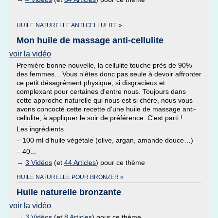
HUILE NATURELLE ANTI CELLULITE »
Mon huile de massage anti-cellulite
voir la vidéo
Première bonne nouvelle, la cellulite touche près de 90%
des femmes... Vous n'êtes donc pas seule à devoir affronter
ce petit désagrément physique, si disgracieux et
complexant pour certaines d'entre nous. Toujours dans
cette approche naturelle qui nous est si chère, nous vous
avons concocté cette recette d'une huile de massage anti-
cellulite, à appliquer le soir de préférence. C'est parti !
Les ingrédients
– 100 ml d’huile végétale (olive, argan, amande douce…)
– 40...
→
3 Vidéos
(et
44 Articles
) pour ce thème
HUILE NATURELLE POUR BRONZER »
Huile naturelle bronzante
voir la vidéo
→
3 Vidéos
(et
8 Articles
) pour ce thème