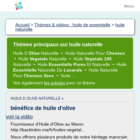
Menu
Accueil
>
Thèmes & vidéos : huile de essentielle
>
huile
naturelle
Thèmes principaux sur huile naturelle
Huile
D
Olive
Naturelle
•
Huile Naturelle
Pour
Cheveux
•
Huile
Vegetale
Naturelle
•
Huile
Vegetale 100
Naturelle
•
Huile
Essentielle Pures
Et
Naturelle
•
Huile
Essentielle
Naturelle
De
Lavande
•
Huile Naturelle
Pour
Cheveux Secs
•
Suite ...
Voir également
les articles
pour ce thème
HUILE D OLIVE NATURELLE »
bénéfice de huile d'olive
voir la vidéo
Fournisseur d'Huile d'Olive au Maroc
http://backtobio.ma/fr/huiles-vegetal...
Nous offrons plusieurs produits de notre héritage marocain.