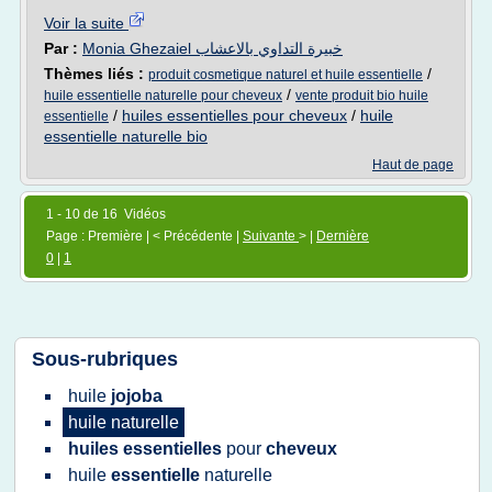
Voir la suite
Par :
Monia Ghezaiel خبيرة التداوي بالاعشاب
Thèmes liés :
/
produit cosmetique naturel et huile essentielle
/
huile essentielle naturelle pour cheveux
vente produit bio huile
/
huiles essentielles pour cheveux
/
huile
essentielle
essentielle naturelle bio
Haut de page
1 - 10 de 16 Vidéos
Page : Première | < Précédente |
Suivante
> |
Dernière
0
|
1
Sous-rubriques
huile
jojoba
huile naturelle
huiles essentielles
pour
cheveux
huile
essentielle
naturelle