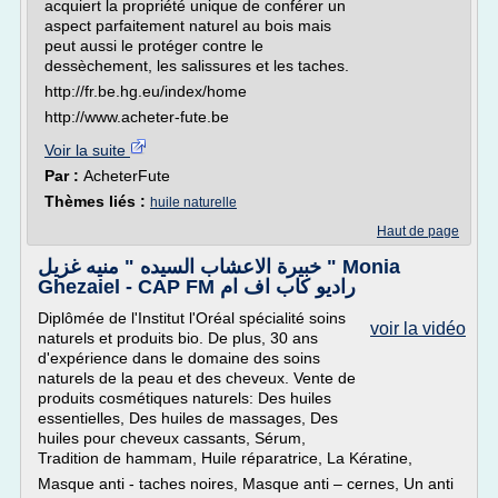
acquiert la propriété unique de conférer un
aspect parfaitement naturel au bois mais
peut aussi le protéger contre le
dessèchement, les salissures et les taches.
http://fr.be.hg.eu/index/home
http://www.acheter-fute.be
Voir la suite
Par :
AcheterFute
Thèmes liés :
huile naturelle
Haut de page
خبيرة الاعشاب السيده " منيه غزيل " Monia
Ghezaiel - CAP FM راديو كاب اف ام
Diplômée de l'Institut l'Oréal spécialité soins
voir la vidéo
naturels et produits bio. De plus, 30 ans
d'expérience dans le domaine des soins
naturels de la peau et des cheveux. Vente de
produits cosmétiques naturels: Des huiles
essentielles, Des huiles de massages, Des
huiles pour cheveux cassants, Sérum,
Tradition de hammam, Huile réparatrice, La Kératine,
Masque anti - taches noires, Masque anti – cernes, Un anti