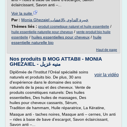
éclaircissant, Savon anti –...
Voir la suite
Par :
Monia Ghezaiel خبيرة التداوي بالاعشاب
Thèmes liés :
/
produit cosmetique naturel et huile essentielle
/
huile essentielle naturelle pour cheveux
vente produit bio huile
/
huiles essentielles pour cheveux
/
huile
essentielle
essentielle naturelle bio
Haut de page
Nos produits B MOG ATTABII - MONIA
GHEZAIEL - منيه غزيل
Diplômée de l'Institut l'Oréal spécialité soins
voir la vidéo
naturels et produits bio. De plus, 30 ans
d'expérience dans le domaine des soins
naturels de la peau et des cheveux. Vente de
produits cosmétiques naturels: Des huiles
essentielles, Des huiles de massages, Des
huiles pour cheveux cassants, Sérum,
Tradition de hammam, Huile réparatrice, La Kératine,
Masque anti - taches noires, Masque anti – cernes, Un anti
– rides à base de bave d’escargot, Savon éclaircissant,
Savon anti –...