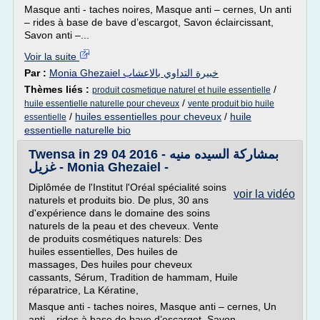
Masque anti - taches noires, Masque anti – cernes, Un anti
– rides à base de bave d’escargot, Savon éclaircissant,
Savon anti –...
Voir la suite
Par :
Monia Ghezaiel خبيرة التداوي بالاعشاب
Thèmes liés :
/
produit cosmetique naturel et huile essentielle
/
huile essentielle naturelle pour cheveux
vente produit bio huile
/
huiles essentielles pour cheveux
/
huile
essentielle
essentielle naturelle bio
Twensa in 29 04 2016 - بمشاركة السيده منيه
غزيل - Monia Ghezaiel -
Diplômée de l'Institut l'Oréal spécialité soins
voir la vidéo
naturels et produits bio. De plus, 30 ans
d'expérience dans le domaine des soins
naturels de la peau et des cheveux. Vente
de produits cosmétiques naturels: Des
huiles essentielles, Des huiles de
massages, Des huiles pour cheveux
cassants, Sérum, Tradition de hammam, Huile
réparatrice, La Kératine,
Masque anti - taches noires, Masque anti – cernes, Un
anti – rides à base de bave d’escargot, Savon