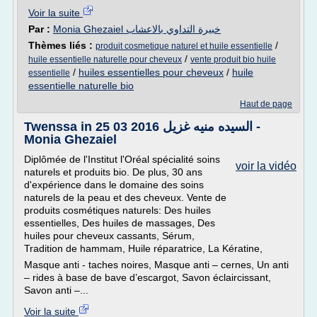
Voir la suite
Par :
Monia Ghezaiel خبيرة التداوي بالاعشاب
Thèmes liés :
/
produit cosmetique naturel et huile essentielle
/
huile essentielle naturelle pour cheveux
vente produit bio huile
/
huiles essentielles pour cheveux
/
huile
essentielle
essentielle naturelle bio
Haut de page
Twenssa in 25 03 2016 السيده منيه غزيل -
Monia Ghezaiel
Diplômée de l'Institut l'Oréal spécialité soins
voir la vidéo
naturels et produits bio. De plus, 30 ans
d'expérience dans le domaine des soins
naturels de la peau et des cheveux. Vente de
produits cosmétiques naturels: Des huiles
essentielles, Des huiles de massages, Des
huiles pour cheveux cassants, Sérum,
Tradition de hammam, Huile réparatrice, La Kératine,
Masque anti - taches noires, Masque anti – cernes, Un anti
– rides à base de bave d’escargot, Savon éclaircissant,
Savon anti –...
Voir la suite