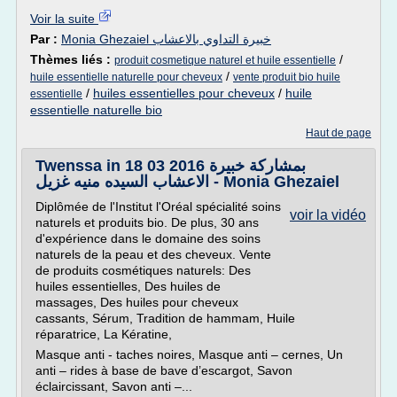
Voir la suite
Par :
Monia Ghezaiel خبيرة التداوي بالاعشاب
Thèmes liés :
/
produit cosmetique naturel et huile essentielle
/
huile essentielle naturelle pour cheveux
vente produit bio huile
/
huiles essentielles pour cheveux
/
huile
essentielle
essentielle naturelle bio
Haut de page
Twenssa in 18 03 2016 بمشاركة خبيرة
الاعشاب السيده منيه غزيل - Monia Ghezaiel
Diplômée de l'Institut l'Oréal spécialité soins
voir la vidéo
naturels et produits bio. De plus, 30 ans
d'expérience dans le domaine des soins
naturels de la peau et des cheveux. Vente
de produits cosmétiques naturels: Des
huiles essentielles, Des huiles de
massages, Des huiles pour cheveux
cassants, Sérum, Tradition de hammam, Huile
réparatrice, La Kératine,
Masque anti - taches noires, Masque anti – cernes, Un
anti – rides à base de bave d’escargot, Savon
éclaircissant, Savon anti –...