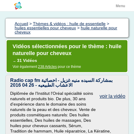
Menu
Accueil
>
Thèmes & vidéos : huile de essentielle
>
huiles essentielles pour cheveux
>
huile naturelle pour
cheveux
Vidéos sélectionnées pour le thème : huile
naturelle pour cheveux
31 Vidéos
→
Voir également
238 Articles
pour ce thème
Radio cap fm بمشاركة السيده منيه غزيل - اخصائية
الاعشاب الطبيعيه - 26 04 2016
Diplômée de l'Institut l'Oréal spécialité soins
voir la vidéo
naturels et produits bio. De plus, 30 ans
d'expérience dans le domaine des soins
naturels de la peau et des cheveux. Vente de
produits cosmétiques naturels: Des huiles
essentielles, Des huiles de massages, Des
huiles pour cheveux cassants, Sérum,
Tradition de hammam, Huile réparatrice, La Kératine,