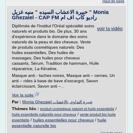
Haut de page
خبيرة الاعشاب السيده " منيه غزيل " Monia
Ghezaiel - CAP FM راديو كاب اف ام
Diplômée de l'Institut l'Oréal spécialité soins
voir la vidéo
naturels et produits bio. De plus, 30 ans
d'expérience dans le domaine des soins
naturels de la peau et des cheveux. Vente
de produits cosmétiques naturels: Des
huiles essentielles, Des huiles de
massages, Des huiles pour cheveux
cassants, Sérum, Tradition de hammam, Huile
réparatrice, La Kératine,
Masque anti - taches noires, Masque anti – cernes, Un
anti – rides à base de bave d’escargot, Savon
éclaircissant, Savon anti –...
Voir la suite
Par :
Monia Ghezaiel خبيرة التداوي بالاعشاب
Thèmes liés :
/
produit cosmetique naturel et huile essentielle
/
huile essentielle naturelle pour cheveux
vente produit bio huile
/
huiles essentielles pour cheveux
/
huile
essentielle
essentielle naturelle bio