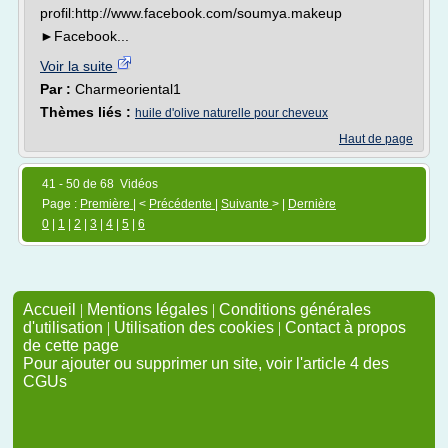
profil:http://www.facebook.com/soumya.makeup
►Facebook...
Voir la suite
Par :
Charmeoriental1
Thèmes liés :
huile d'olive naturelle pour cheveux
Haut de page
41 - 50 de 68 Vidéos
Page :
Première
| <
Précédente
|
Suivante
> |
Dernière
0
|
1
|
2
|
3
|
4
|
5
|
6
Accueil
|
Mentions légales
|
Conditions générales
d'utilisation
|
Utilisation des cookies
|
Contact à propos
de cette page
Pour ajouter ou supprimer un site, voir l'article 4 des
CGUs