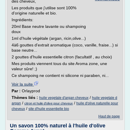
des cheveux,
Les produits que j'utilise sont 100%
d'origine naturelle et bio.
Ingrédients:
20ml Base neutre lavante ou shampoing
doux
1ml d'huile végétale (argan, ricin,olive...)
4à6 gouttes d'extrait aromatique (coco, vanille, fraise...) si
base neutre...
2 gouttes d'huile essentielle citron (facultatif , au choix)
Mes produits viennent tous du site Aroma zone, une
valeur sûre! ;)
Ce shampoing ne contient ni silicone ni paraben, ni...
Voir la suite
Par :
Orlayprod
Thèmes liés :
/
huile vegetale d'argan cheveux
huile vegetale d
/
/
argan
huile d'olive naturelle pour
citron et huile d'olive pour cheveux
/
cheveux
site d'huile essentielle bio
Haut de page
Un savon 100% naturel à l'huile d'olive