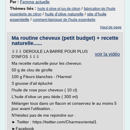
Par :
Femme actuelle
Thèmes liés :
/
huile d olive et jus de citron
fabrication de l'huile
/
huile d'olive naturelle
/
site d'huile
essentielle de citron
essentielle
/
comment fabriquer de l'huile essentielle
Haut de page
Ma routine cheveux (petit budget) + recette
naturelle......
⇩⇩⇩ DEROULE LA BARRE POUR PLUS
voir la vidéo
D'INFOS ⇩⇩⇩
Ma recette naturelle pour les cheveux:
50 g de clou de girofle
100 g Fleurs blanches - l'Harmel
3 gousse d'ail épluché
l'huile de rose pour cheveux ( 10 cl)
L'huile d'olive un peu tiède ( 300 ml)
Mélanger tous dans un flacon et conservez le au moins 5
jour avant l'utilisation...
N'hésitez pas de me rejoindre sur :
► Twitter : https://twitter.com/Charmeoriental1
►Facebook