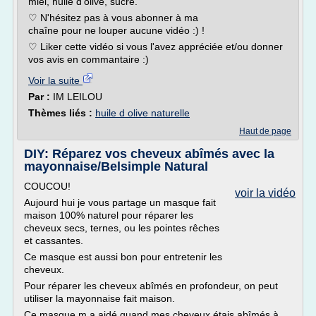
miel, huile d'olive, sucre.
♡ N'hésitez pas à vous abonner à ma
chaîne pour ne louper aucune vidéo :) !
♡ Liker cette vidéo si vous l'avez appréciée et/ou donner
vos avis en commantaire :)
Voir la suite
Par :
IM LEILOU
Thèmes liés :
huile d olive naturelle
Haut de page
DIY: Réparez vos cheveux abîmés avec la
mayonnaise/Belsimple Natural
COUCOU!
voir la vidéo
Aujourd hui je vous partage un masque fait
maison 100% naturel pour réparer les
cheveux secs, ternes, ou les pointes rêches
et cassantes.
Ce masque est aussi bon pour entretenir les
cheveux.
Pour réparer les cheveux abîmés en profondeur, on peut
utiliser la mayonnaise fait maison.
Ce masque m a aidé quand mes cheveux étais abîmés à