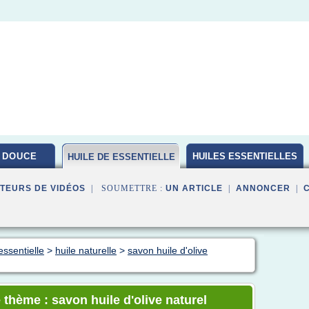
 DOUCE
HUILES ESSENTIELLES
HUILE DE ESSENTIELLE
BIO
TEURS DE VIDÉOS
| SOUMETTRE :
UN ARTICLE
|
ANNONCER
|
essentielle
>
huile naturelle
>
savon huile d'olive
 thème : savon huile d'olive naturel