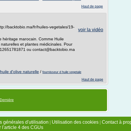
Haut de page
tp://backtobio.ma/fr/huiles-vegetales/19-
voir la vidéo
tre héritage marocain. Comme Huile
s naturelles et plantes médicinales. Pour
00212651781871 ou contact@backtobio.ma
huile d'olive naturelle
/
fournisseur d huile vegetale
Haut de page
Dernière
 générales d'utilisation
|
Utilisation des cookies
|
Contact à pro
r l'article 4 des CGUs