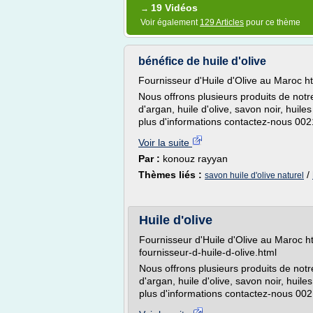
19 Vidéos
→
Voir également
129 Articles
pour ce thème
bénéfice de huile d'olive
Fournisseur d'Huile d'Olive au Maroc htt
Nous offrons plusieurs produits de not
d'argan, huile d'olive, savon noir, huile
plus d'informations contactez-nous 0
Voir la suite
Par :
konouz rayyan
Thèmes liés :
/
savon huile d'olive naturel
Huile d'olive
Fournisseur d'Huile d'Olive au Maroc ht
fournisseur-d-huile-d-olive.html
Nous offrons plusieurs produits de no
d'argan, huile d'olive, savon noir, huile
plus d'informations contactez-nous 