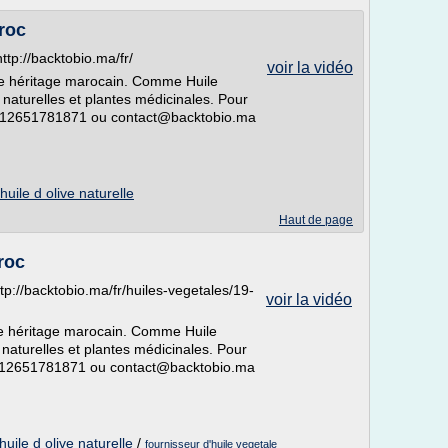
roc
tp://backtobio.ma/fr/
voir la vidéo
tre héritage marocain. Comme Huile
s naturelles et plantes médicinales. Pour
00212651781871 ou contact@backtobio.ma
huile d olive naturelle
Haut de page
roc
tp://backtobio.ma/fr/huiles-vegetales/19-
voir la vidéo
re héritage marocain. Comme Huile
s naturelles et plantes médicinales. Pour
0212651781871 ou contact@backtobio.ma
huile d olive naturelle
/
fournisseur d'huile vegetale