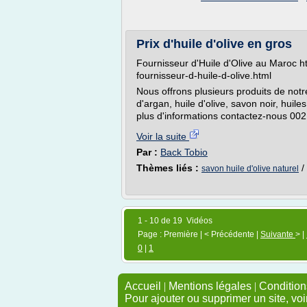
Prix d'huile d'olive en gros
Fournisseur d'Huile d'Olive au Maroc ht
fournisseur-d-huile-d-olive.html
Nous offrons plusieurs produits de no
d'argan, huile d'olive, savon noir, huile
plus d'informations contactez-nous 
Voir la suite
Par :
Back Tobio
Thèmes liés :
/
savon huile d'olive naturel
1 - 10 de 19 Vidéos
Page : Première | < Précédente |
Suivante
> |
0
|
1
Accueil
|
Mentions légales
|
Conditions
Pour ajouter ou supprimer un site, voi