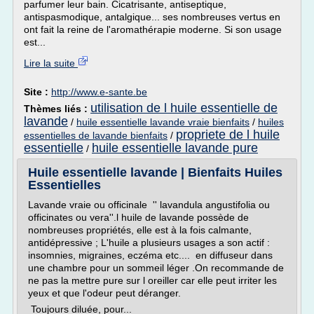
parfumer leur bain. Cicatrisante, antiseptique,
antispasmodique, antalgique... ses nombreuses vertus en
ont fait la reine de l'aromathérapie moderne. Si son usage
est...
Lire la suite
Site :
http://www.e-sante.be
utilisation de l huile essentielle de
Thèmes liés :
lavande
/
huile essentielle lavande vraie bienfaits
/
huiles
propriete de l huile
essentielles de lavande bienfaits
/
essentielle
huile essentielle lavande pure
/
Huile essentielle lavande | Bienfaits Huiles
Essentielles
Lavande vraie ou officinale '' lavandula angustifolia ou
officinates ou vera''.l huile de lavande possède de
nombreuses propriétés, elle est à la fois calmante,
antidépressive ; L'huile a plusieurs usages a son actif :
insomnies, migraines, eczéma etc.... en diffuseur dans
une chambre pour un sommeil léger .On recommande de
ne pas la mettre pure sur l oreiller car elle peut irriter les
yeux et que l'odeur peut déranger.
Toujours diluée, pour...