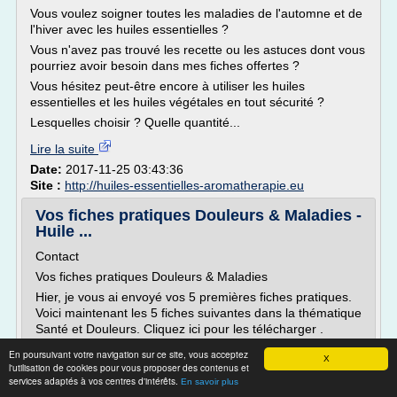
Vous voulez soigner toutes les maladies de l'automne et de
l'hiver avec les huiles essentielles ?
Vous n'avez pas trouvé les recette ou les astuces dont vous
pourriez avoir besoin dans mes fiches offertes ?
Vous hésitez peut-être encore à utiliser les huiles
essentielles et les huiles végétales en tout sécurité ?
Lesquelles choisir ? Quelle quantité...
Lire la suite
Date:
2017-11-25 03:43:36
Site :
http://huiles-essentielles-aromatherapie.eu
Vos fiches pratiques Douleurs & Maladies -
Huile ...
Contact
Vos fiches pratiques Douleurs & Maladies
Hier, je vous ai envoyé vos 5 premières fiches pratiques.
Voici maintenant les 5 fiches suivantes dans la thématique
Santé et Douleurs. Cliquez ici pour les télécharger .
Mais lisez ce qui suit ! Je vous réserve une belle surprise.
En poursuivant votre navigation sur ce site, vous acceptez
X
l'utilisation de cookies pour vous proposer des contenus et
Vous aimeriez utiliser les huiles essentielles pour les
services adaptés à vos centres d'intérêts.
En savoir plus
maladies de l'automne et de l'hiver ?