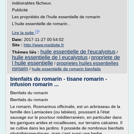
indésirables fâcheux.
Publicité
Les propriétés de l'huile essentielle de romarin
L'huile essentielle de romarin...
Lire la suite
Date:
2017-11-27 00:54:02
Site :
http://www.medisite.fr
huile essentielle de l'eucalyptus
Thèmes liés :
/
huile essentielle de l eucalyptus
propriete de
/
l huile essentielle
proprietes huiles essentielles
/
romarin
/
huile essentielle de romarin bienfaits
bienfaits du romarin - tisane romarin -
infusion romarin ...
Bienfaits du romarin
Bienfaits du romarin
Le romarin, Rosmarinus officinalis, est un arbrisseau de la
famille des Lamiacées (ou labiées), poussant à l'état
sauvage sur le pourtour méditerranéen, en particulier dans
les garrigues arides et rocailleuses, sur terrains calcaires. Il
se cultive dans les jardins. Il possède de nombreux bienfaits
phytothérapeutiques, mais c'est aussi une herbe...