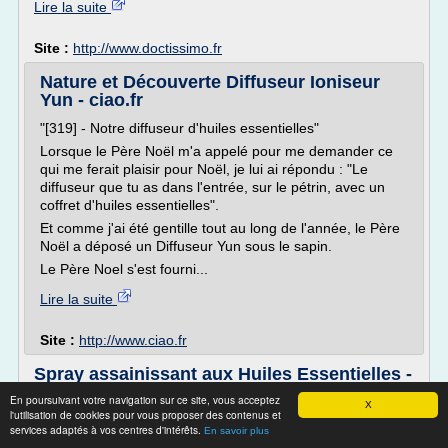
Lire la suite
Site :
http://www.doctissimo.fr
Nature et Découverte Diffuseur Ioniseur
Yun - ciao.fr
"[319] - Notre diffuseur d'huiles essentielles"
Lorsque le Père Noël m'a appelé pour me demander ce
qui me ferait plaisir pour Noël, je lui ai répondu : "Le
diffuseur que tu as dans l'entrée, sur le pétrin, avec un
coffret d'huiles essentielles".
Et comme j'ai été gentille tout au long de l'année, le Père
Noël a déposé un Diffuseur Yun sous le sapin.
Le Père Noel s'est fourni...
Lire la suite
Site :
http://www.ciao.fr
Spray assainissant aux Huiles Essentielles -
Fleurance ...
En poursuivant votre navigation sur ce site, vous acceptez
X
l'utilisation de cookies pour vous proposer des contenus et
Purifiez votre intérieur avec les huiles essentielles
services adaptés à vos centres d'intérêts.
En savoir plus
Lavande Reconnue depuis l'antiquité... De la famille des