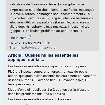
Indications de l'huile essentielle d'eucalyptus radié
o Application cutanée (bain, compresse froide, massage)
: Cheveux ternes, démangeaison, encombrement ORL
(mucosités, toux grasse...), fatigue, infection bactérienne,
infections ORL et respiratoires (bronchite, otite, rhinite
allergique, rhinopharyngite, sinusite...), infection virale
(grippe...), pellicules, problème de peau (acné...),...
Lire la suite
Date:
2017-10-29 20:58:28
Site :
http://www.aromazen.org
Article : Quelles huiles essentielles
appliquer sur la ...
Les huiles essentielles à appliquer pures sur la peau
Piqûre d'insecte, coupure, entorse.... en cas de petits
bobos, quelques huiles essentielles seulement peuvent être
utilisées pures : HE lavande fine, HE lavande aspic, HE
hélicryse italienne.
Mode d'emploi : appliquer 1 à 2 gouttes sur la blessure
dans les premières minutes ou heures.
Les huiles essentielles à utiliser diluées en...