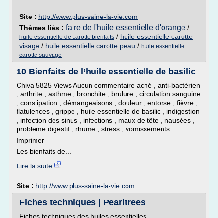
Site :
http://www.plus-saine-la-vie.com
faire de l'huile essentielle d'orange
Thèmes liés :
/
/
huile essentielle carotte
huile essentielle de carotte bienfaits
visage
/
huile essentielle carotte peau
/
huile essentielle
carotte sauvage
10 Bienfaits de l’huile essentielle de basilic
Chiva 5825 Views Aucun commentaire acné , anti-bactérien
, arthrite , asthme , bronchite , brulure , circulation sanguine
, constipation , démangeaisons , douleur , entorse , fièvre ,
flatulences , grippe , huile essentielle de basilic , indigestion
, infection des sinus , infections , maux de tête , nausées ,
problème digestif , rhume , stress , vomissements
Imprimer
Les bienfaits de...
Lire la suite
Site :
http://www.plus-saine-la-vie.com
Fiches techniques | Pearltrees
Fiches techniques des huiles essentielles