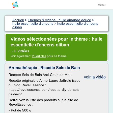
Menu
Accueil
>
Thèmes & vidéos : huile amande douce
>
huile essentielle d'encens
>
huile essentielle d'encens
oliban
Vidéos sélectionnées pour le thème : huile
essentielle d'encens oliban
6 Vidéos
→
Voir également
28 Articles
pour ce thème
Aromathérapie : Recette Sels de Bain
Recette Sels de Bain Anti-Coup de Mou
voir la vidéo
Recette originale d'Anne-Laure Jaffrelo issue
du blog RevelEssence :
https://revelessence.com/recette-diy-de-sels-
de-bain/
Retrouvez la liste des produits sur le site de
RevelEssence :
- Pot de 500 g