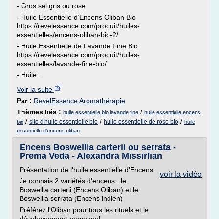
- Gros sel gris ou rose
- Huile Essentielle d’Encens Oliban Bio
https://revelessence.com/produit/huiles-
essentielles/encens-oliban-bio-2/
- Huile Essentielle de Lavande Fine Bio
https://revelessence.com/produit/huiles-
essentielles/lavande-fine-bio/
- Huile...
Voir la suite
Par :
RevelEssence Aromathérapie
Thèmes liés :
/
huile essentielle bio lavande fine
huile essentielle encens
/
/
/
site d'huile essentielle bio
huile essentielle de rose bio
bio
huile
essentielle d'encens oliban
Encens Boswellia carterii ou serrata -
Prema Veda - Alexandra Missirlian
Présentation de l'huile essentielle d'Encens.
voir la vidéo
Je connais 2 variétés d'encens : le
Boswellia carterii (Encens Oliban) et le
Boswellia serrata (Encens indien)
Préférez l'Oliban pour tous les rituels et le
développement personnel