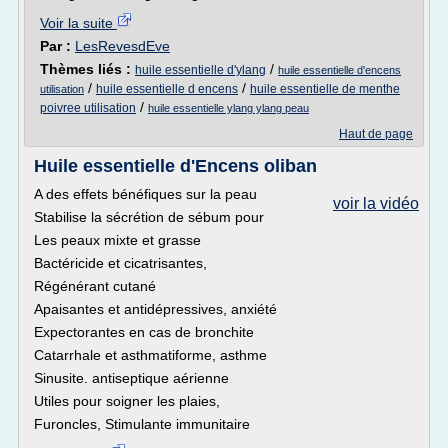
Voir la suite
Par :
LesRevesdEve
Thèmes liés :
/
huile essentielle d'ylang
huile essentielle d'encens
/
/
huile essentielle d encens
huile essentielle de menthe
utilisation
/
poivree utilisation
huile essentielle ylang ylang peau
Haut de page
Huile essentielle d'Encens oliban
A des effets bénéfiques sur la peau
voir la vidéo
Stabilise la sécrétion de sébum pour
Les peaux mixte et grasse
Bactéricide et cicatrisantes,
Régénérant cutané
Apaisantes et antidépressives, anxiété
Expectorantes en cas de bronchite
Catarrhale et asthmatiforme, asthme
Sinusite. antiseptique aérienne
Utiles pour soigner les plaies,
Furoncles, Stimulante immunitaire