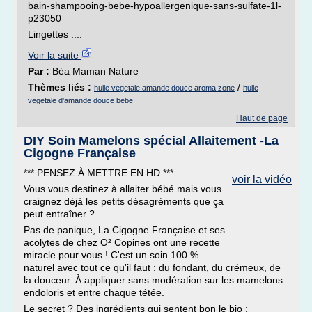
bain-shampooing-bebe-hypoallergenique-sans-sulfate-1l-
p23050
Lingettes :...
Voir la suite
Par :
Béa Maman Nature
Thèmes liés :
/
huile vegetale amande douce aroma zone
huile
vegetale d'amande douce bebe
Haut de page
DIY Soin Mamelons spécial Allaitement -La
Cigogne Française
*** PENSEZ À METTRE EN HD ***
voir la vidéo
Vous vous destinez à allaiter bébé mais vous
craignez déjà les petits désagréments que ça
peut entraîner ?
Pas de panique, La Cigogne Française et ses
acolytes de chez O² Copines ont une recette
miracle pour vous ! C'est un soin 100 %
naturel avec tout ce qu'il faut : du fondant, du crémeux, de
la douceur. À appliquer sans modération sur les mamelons
endoloris et entre chaque tétée.
Le secret ? Des ingrédients qui sentent bon le bio :