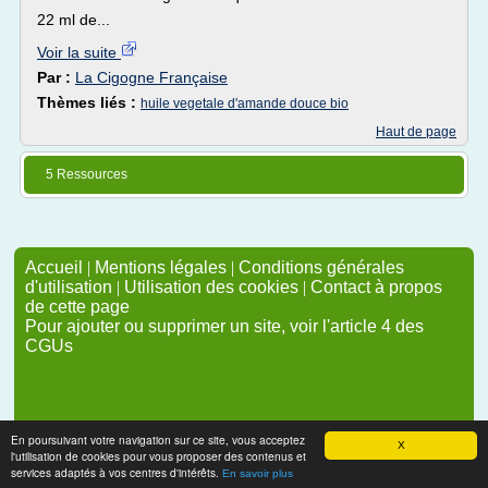
22 ml de...
Voir la suite
Par :
La Cigogne Française
Thèmes liés :
huile vegetale d'amande douce bio
Haut de page
5 Ressources
Accueil
|
Mentions légales
|
Conditions générales
d'utilisation
|
Utilisation des cookies
|
Contact à propos
de cette page
Pour ajouter ou supprimer un site, voir l'article 4 des
CGUs
En poursuivant votre navigation sur ce site, vous acceptez
X
l'utilisation de cookies pour vous proposer des contenus et
services adaptés à vos centres d'intérêts.
En savoir plus