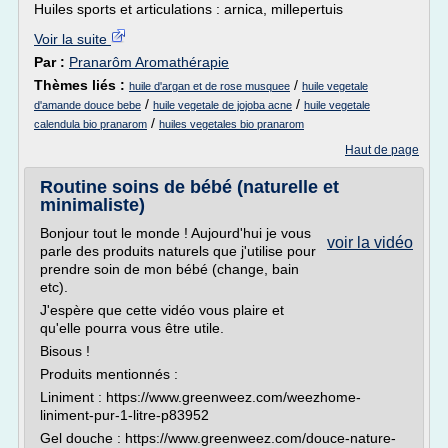
Huiles sports et articulations : arnica, millepertuis
Voir la suite
Par :
Pranarôm Aromathérapie
Thèmes liés :
/
huile d'argan et de rose musquee
huile vegetale
/
/
d'amande douce bebe
huile vegetale de jojoba acne
huile vegetale
/
calendula bio pranarom
huiles vegetales bio pranarom
Haut de page
Routine soins de bébé (naturelle et
minimaliste)
Bonjour tout le monde ! Aujourd'hui je vous
voir la vidéo
parle des produits naturels que j'utilise pour
prendre soin de mon bébé (change, bain
etc).
J'espère que cette vidéo vous plaire et
qu'elle pourra vous être utile.
Bisous !
Produits mentionnés :
Liniment : https://www.greenweez.com/weezhome-
liniment-pur-1-litre-p83952
Gel douche : https://www.greenweez.com/douce-nature-