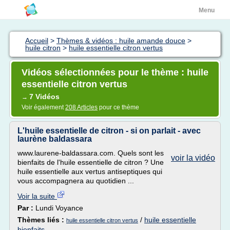
Menu
Accueil
>
Thèmes & vidéos : huile amande douce
>
huile citron
>
huile essentielle citron vertus
Vidéos sélectionnées pour le thème : huile
essentielle citron vertus
7 Vidéos
→
Voir également
208 Articles
pour ce thème
L'huile essentielle de citron - si on parlait - avec
laurène baldassara
www.laurene-baldassara.com. Quels sont les
voir la vidéo
bienfaits de l'huile essentielle de citron ? Une
huile essentielle aux vertus antiseptiques qui
vous accompagnera au quotidien ...
Voir la suite
Par :
Lundi Voyance
Thèmes liés :
/
huile essentielle
huile essentielle citron vertus
bienfaits