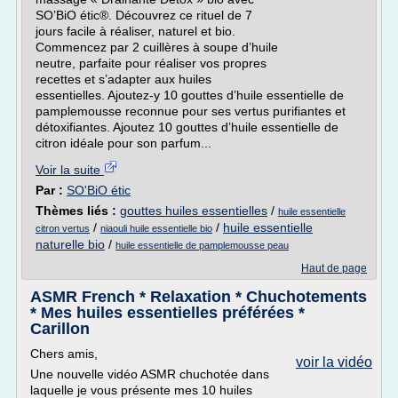
SO’BiO étic®. Découvrez ce rituel de 7
jours facile à réaliser, naturel et bio.
Commencez par 2 cuillères à soupe d’huile
neutre, parfaite pour réaliser vos propres
recettes et s’adapter aux huiles
essentielles. Ajoutez-y 10 gouttes d’huile essentielle de
pamplemousse reconnue pour ses vertus purifiantes et
détoxifiantes. Ajoutez 10 gouttes d’huile essentielle de
citron idéale pour son parfum...
Voir la suite
Par :
SO'BiO étic
Thèmes liés :
gouttes huiles essentielles
/
huile essentielle
/
/
huile essentielle
citron vertus
niaouli huile essentielle bio
naturelle bio
/
huile essentielle de pamplemousse peau
Haut de page
ASMR French * Relaxation * Chuchotements
* Mes huiles essentielles préférées *
Carillon
Chers amis,
voir la vidéo
Une nouvelle vidéo ASMR chuchotée dans
laquelle je vous présente mes 10 huiles