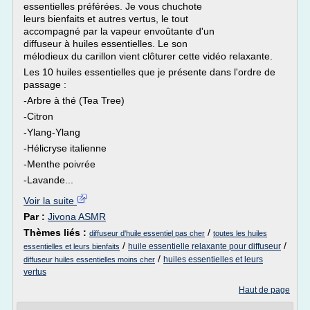
essentielles préférées. Je vous chuchote
leurs bienfaits et autres vertus, le tout
accompagné par la vapeur envoûtante d'un
diffuseur à huiles essentielles. Le son
mélodieux du carillon vient clôturer cette vidéo relaxante.
Les 10 huiles essentielles que je présente dans l'ordre de
passage :
-Arbre à thé (Tea Tree)
-Citron
-Ylang-Ylang
-Hélicryse italienne
-Menthe poivrée
-Lavande...
Voir la suite
Par :
Jivona ASMR
Thèmes liés :
/
diffuseur d'huile essentiel pas cher
toutes les huiles
/
/
huile essentielle relaxante pour diffuseur
essentielles et leurs bienfaits
/
huiles essentielles et leurs
diffuseur huiles essentielles moins cher
vertus
Haut de page