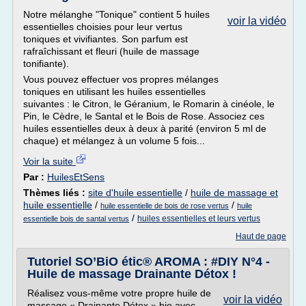
Notre mélanghe "Tonique" contient 5 huiles
voir la vidéo
essentielles choisies pour leur vertus
toniques et vivifiantes. Son parfum est
rafraîchissant et fleuri (huile de massage
tonifiante).
Vous pouvez effectuer vos propres mélanges
toniques en utilisant les huiles essentielles
suivantes : le Citron, le Géranium, le Romarin à cinéole, le
Pin, le Cèdre, le Santal et le Bois de Rose. Associez ces
huiles essentielles deux à deux à parité (environ 5 ml de
chaque) et mélangez à un volume 5 fois...
Voir la suite
Par :
HuilesEtSens
Thèmes liés :
site d'huile essentielle
/
huile de massage et
huile essentielle
/
/
huile essentielle de bois de rose vertus
huile
/
huiles essentielles et leurs vertus
essentielle bois de santal vertus
Haut de page
Tutoriel SO’BiO étic® AROMA : #DIY N°4 -
Huile de massage Drainante Détox !
Réalisez vous-même votre propre huile de
voir la vidéo
massage « Drainante Détox » bio avec